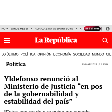
HOY
JORGE MESSI
ALIANZA LIMA VS SPORT BOYS
KENJI FUJIMORI
PRE
LO ÚLTIMO
POLÍTICA
OPINIÓN
ECONOMÍA
SOCIEDAD
MUNDO
CIE
Política
19 Mar 2022 | 12:15 h
Yldefonso renunció al
Ministerio de Justicia “en pos
de la gobernabilidad y
estabilidad del país”