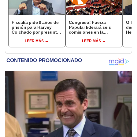
Fiscalía pide 9 años de
Congreso: Fuerza
Ollan
prisión para Harvey
Popular liderará seis
destr
Colchado por presunta
comisiones en la
Hered
negociación
Cámara de Diputados
el 20
LEER MÁS
LEER MÁS
incompatible y falsedad
ideológica