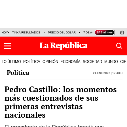
HOY
TINKA RESULTADOS
PRECIO DEL DÓLAR
7 DE AGOSTO
OLLANTA H
LO ÚLTIMO
POLÍTICA
OPINIÓN
ECONOMÍA
SOCIEDAD
MUNDO
CIE
Política
24 Ene 2022 | 17:43 h
Pedro Castillo: los momentos
más cuestionados de sus
primeras entrevistas
nacionales