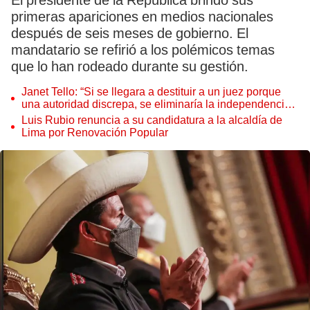
El presidente de la República brindó sus
primeras apariciones en medios nacionales
después de seis meses de gobierno. El
mandatario se refirió a los polémicos temas
que lo han rodeado durante su gestión.
Janet Tello: “Si se llegara a destituir a un juez porque
una autoridad discrepa, se eliminaría la independencia
judicial”
Luis Rubio renuncia a su candidatura a la alcaldía de
Lima por Renovación Popular