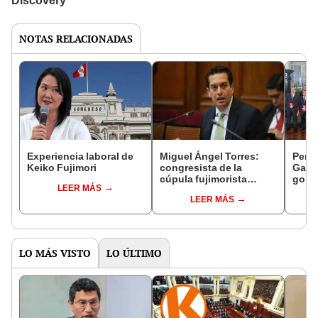
NOTAS RELACIONADAS
Experiencia laboral de
Miguel Ángel Torres:
Perfi
Keiko Fujimori
congresista de la
Gabin
cúpula fujimorista
gobi
LEER MÁS
controlará el primer año
Fujim
LEER MÁS
del Senado
LO MÁS VISTO
LO ÚLTIMO