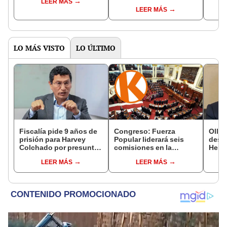
LEER MÁS
controlará el primer año
Fujim
LEER MÁS
del Senado
LO MÁS VISTO
LO ÚLTIMO
Fiscalía pide 9 años de
Congreso: Fuerza
Ollan
prisión para Harvey
Popular liderará seis
destr
Colchado por presunta
comisiones en la
Hered
negociación
Cámara de Diputados
el 20
LEER MÁS
LEER MÁS
incompatible y falsedad
ideológica