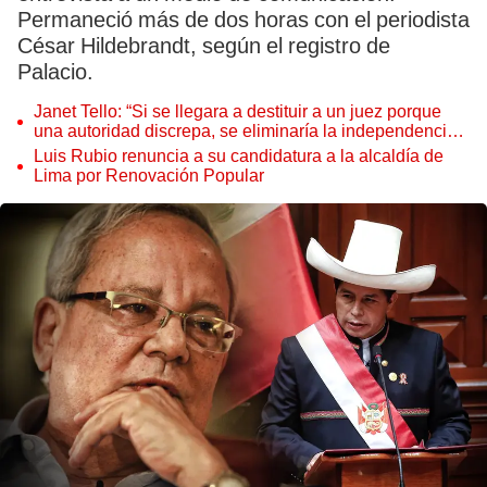
Permaneció más de dos horas con el periodista
César Hildebrandt, según el registro de
Palacio.
Janet Tello: “Si se llegara a destituir a un juez porque
una autoridad discrepa, se eliminaría la independencia
judicial”
Luis Rubio renuncia a su candidatura a la alcaldía de
Lima por Renovación Popular