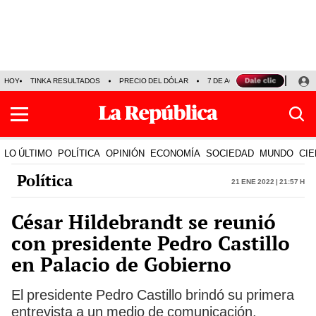
HOY
TINKA RESULTADOS
PRECIO DEL DÓLAR
7 DE AGOSTO
OLLANTA H
LO ÚLTIMO
POLÍTICA
OPINIÓN
ECONOMÍA
SOCIEDAD
MUNDO
CIE
Política
21 Ene 2022 | 21:57 h
César Hildebrandt se reunió
con presidente Pedro Castillo
en Palacio de Gobierno
El presidente Pedro Castillo brindó su primera
entrevista a un medio de comunicación.