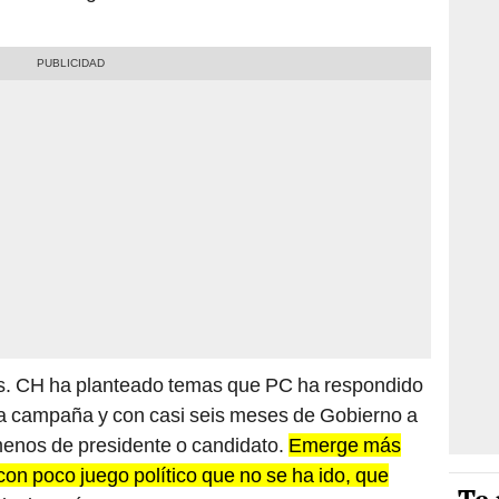
as. CH ha planteado temas que PC ha respondido
la campaña y con casi seis meses de Gobierno a
menos de presidente o candidato.
Emerge más
l con poco juego político que no se ha ido, que