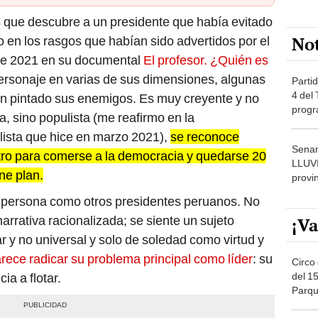
es que descubre a un presidente que había evitado
No
 en los rasgos que habían sido advertidos por el
de 2021 en su documental
El profesor. ¿Quién es
rsonaje en varias de sus dimensiones, algunas
Partid
4 del
ían pintado sus enemigos. Es muy creyente y no
progr
a, sino populista (me reafirmo en la
dónde
lista que hice en marzo 2021),
se reconoce
Senam
estro para comerse a la democracia y quedarse 20
LLUV
ne plan.
provi
ra persona como otros presidentes peruanos. No
arrativa racionalizada; se siente un sujeto
¡Va
ar y no universal y solo de soledad como virtud y
rece radicar su problema principal como líder
: su
Circo 
del 15
ia a flotar.
Parqu
Migue