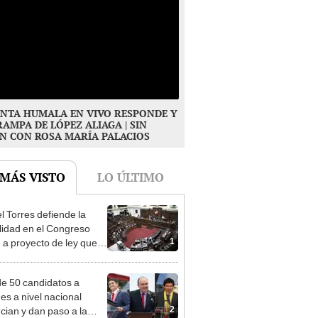
NTA HUMALA EN VIVO RESPONDE Y
RAMPA DE LÓPEZ ALIAGA | SIN
N CON ROSA MARÍA PALACIOS
 MÁS VISTO
LO ÚLTIMO
l Torres defiende la
alidad en el Congreso
1
e a proyecto de ley que
ea la presencialidad
e 50 candidatos a
des a nivel nacional
2
cian y dan paso a la