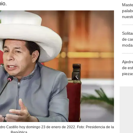
io.
Maste
palab
nuest
Solita
de ca
moda.
demue
Ajedre
de es
piezas
consi
edro Castillo hoy domingo 23 de enero de 2022. Foto: Presidencia de la
República