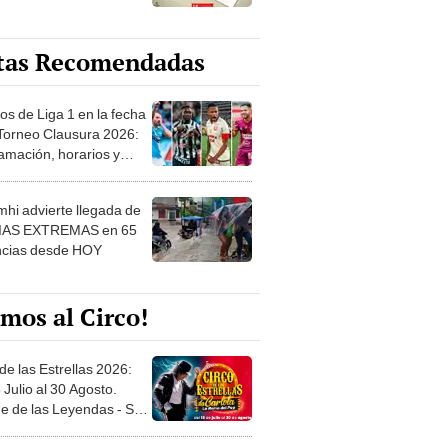
tas Recomendadas
os de Liga 1 en la fecha
 Torneo Clausura 2026:
amación, horarios y
 ver
hi advierte llegada de
IAS EXTREMAS en 65
ncias desde HOY
mos al Circo!
de las Estrellas 2026:
 Julio al 30 Agosto.
e de las Leyendas - San
l