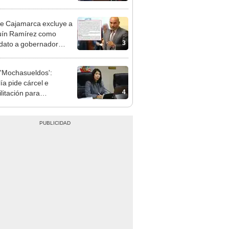
cción encubierta
e Cajamarca excluye a
uín Ramírez como
3
dato a gobernador
nal por ocultar sentencia
'Mochasueldos':
ía pide cárcel e
4
litación para
gresista fujimorista
 Cordero Jon Tay