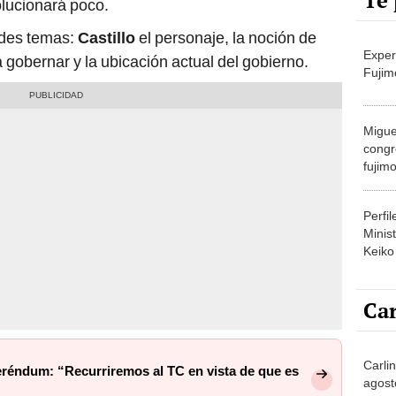
Te 
lucionará poco.
ndes temas:
Castillo
el personaje, la noción de
Exper
a gobernar y la ubicación actual del gobierno.
Fujim
Migue
congr
fujimo
prime
Perfi
Minist
Keiko
Car
Carli
eferéndum: “Recurriremos al TC en vista de que es
agost