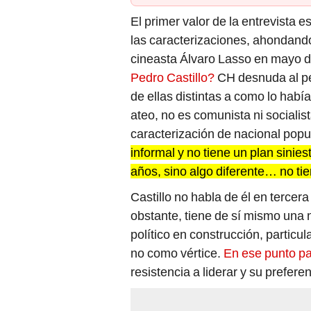
El primer valor de la entrevista 
las caracterizaciones, ahondando
cineasta Álvaro Lasso en mayo 
Pedro Castillo?
CH desnuda al pe
de ellas distintas a como lo hab
ateo, no es comunista ni socialist
caracterización de nacional popu
informal y no tiene un plan sini
años, sino algo diferente… no tie
Castillo no habla de él en terce
obstante, tiene de sí mismo una n
político en construcción, particul
no como vértice.
En ese punto pa
resistencia a liderar y su preferenc