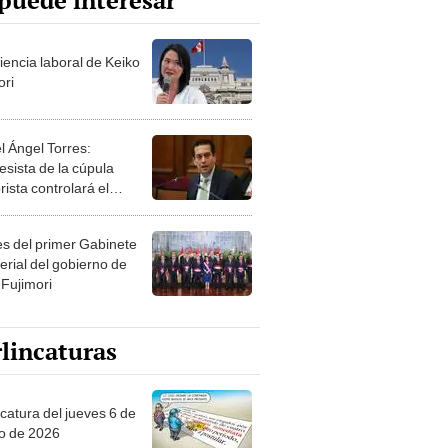
puede interesar
iencia laboral de Keiko
ori
l Ángel Torres:
esista de la cúpula
rista controlará el
r año del Senado
les del primer Gabinete
erial del gobierno de
 Fujimori
lincaturas
ncatura del jueves 6 de
o de 2026