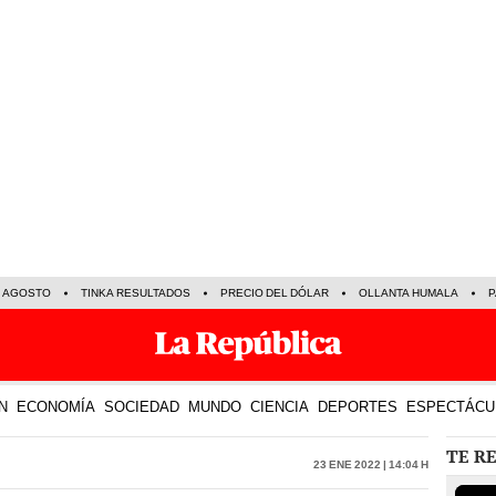
E AGOSTO
TINKA RESULTADOS
PRECIO DEL DÓLAR
OLLANTA HUMALA
P
N
ECONOMÍA
SOCIEDAD
MUNDO
CIENCIA
DEPORTES
ESPECTÁCU
TE R
23 Ene 2022 | 14:04 h