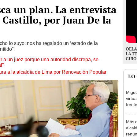
ca un plan. La entrevista
Castillo, por Juan De la
echo lo suyo: nos ha regalado un ‘estado de la
OLLA
ítido”.
LA T
GUIO
tuir a un juez porque una autoridad discrepa, se
l”
ura a la alcaldía de Lima por Renovación Popular
LO
Migue
virtu
frent
plant
Más d
alcal
renun