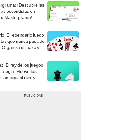
rgrama: ¡Descubre las
ras escondidas en
ro Mastergrama!
rio: El legendario juego
rtas que nunca pasa de
 Organiza el mazo y
stra tu habilidad.
z: El rey de los juegos
trategia. Mueve tus
, anticipa al rival y
gue el jaque mate.