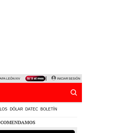
APA LEÓN XIV
NALDY SALDAÑA
INICIAR SESIÓN
LA BELLA LUZ
MAGALY MEDINA
HORÓS
LOS
DÓLAR
DATEC
BOLETÍN
ECOMENDAMOS