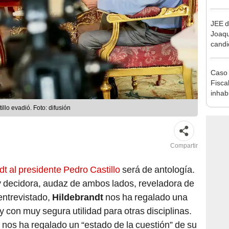
reele
JEE d
Joaq
candi
regio
Caso 
Fiscal
inhabi
excon
llo evadió. Foto: difusión
María
Compartir
t al presidente Pedro Castillo
será de antología.
y decidora, audaz de ambos lados, reveladora de
entrevistado,
Hildebrandt
nos ha regalado una
 y con muy segura utilidad para otras disciplinas.
 nos ha regalado un “estado de la cuestión” de su