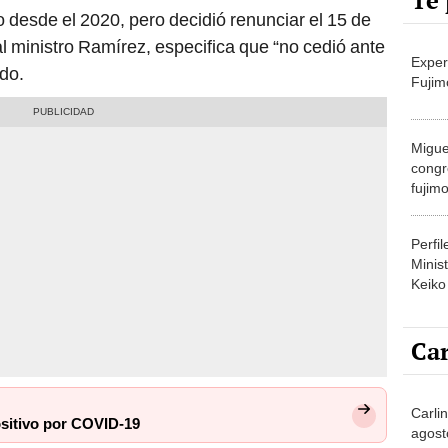
Te 
 desde el 2020, pero decidió renunciar el 15 de
 al ministro Ramírez, especifica que “no cedió ante
Exper
do.
Fujim
Migue
congr
fujimo
prime
Perfi
Minist
Keiko
Car
Carlin
ositivo por COVID-19
agost