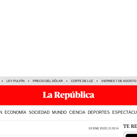
LEY PULPÍN
PRECIO DEL DÓLAR
CORTE DE LUZ
VIERNES 7 DE AGOSTO
N
ECONOMÍA
SOCIEDAD
MUNDO
CIENCIA
DEPORTES
ESPECTÁCU
TE R
10 Ene 2022 | 5:32 h