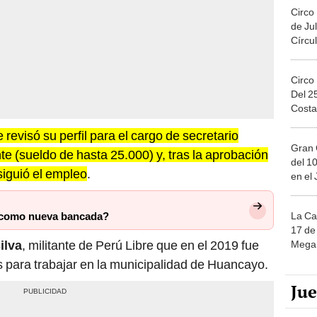
Circo
de Jul
Círcul
Circo
Del 2
Costa
 revisó su perfil para el cargo de secretario
Gran 
te (sueldo de hasta 25.000) y, tras la aprobación
del 10
siguió el empleo
.
en el
La Ca
 como nueva bancada?
17 de 
ilva
, militante de Perú Libre que en el 2019 fue
Mega 
 para trabajar en la municipalidad de Huancayo.
Ju