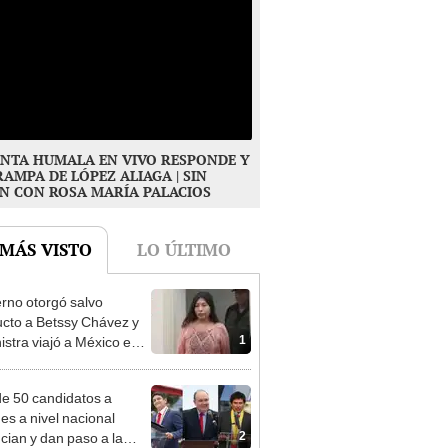
NTA HUMALA EN VIVO RESPONDE Y
RAMPA DE LÓPEZ ALIAGA | SIN
N CON ROSA MARÍA PALACIOS
 MÁS VISTO
LO ÚLTIMO
rno otorgó salvo
cto a Betssy Chávez y
1
istra viajó a México en
adrugada
e 50 candidatos a
des a nivel nacional
2
cian y dan paso a la