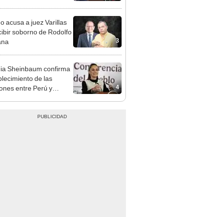
cción encubierta
o acusa a juez Varillas
cibir soborno de Rodolfo
3
ana
ia Sheinbaum confirma
blecimiento de las
4
iones entre Perú y
o tras otorgarse
conducto para Betsy
ez