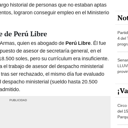
rgo historial de personas que no estaban aptas
tentos, lograron conseguir empleo en el Ministerio
No
 de Perú Libre
Partid
4 del
a Armas, quien es abogado de
Perú Libre
. Él fue
progr
dónde
puesto de asesor de secretaría general, en el
18.500 soles, pero su currículum era insuficiente.
Senam
 el trabajo de asesor del despacho ministerial
LLUV
provi
, tras ser rechazado, el mismo día fue evaluado
el despacho ministerial (sueldo hasta 20.500
¡Va
admitido.
Circo 
del 15
Parqu
Migue