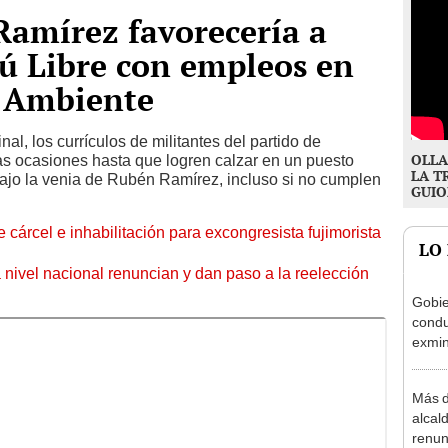
Ramírez favorecería a
ú Libre con empleos en
l Ambiente
l, los currículos de militantes del partido de
OLLA
s ocasiones hasta que logren calzar en un puesto
LA T
bajo la venia de Rubén Ramírez, incluso si no cumplen
GUIO
 cárcel e inhabilitación para excongresista fujimorista
LO
 nivel nacional renuncian y dan paso a la reelección
Gobie
condu
exmin
la m
Más d
alcal
renun