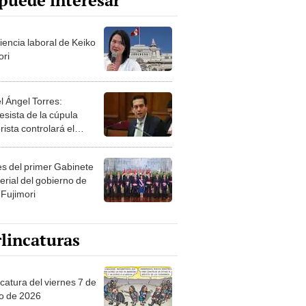
puede interesar
iencia laboral de Keiko
ori
l Ángel Torres:
esista de la cúpula
rista controlará el
r año del Senado
les del primer Gabinete
erial del gobierno de
 Fujimori
lincaturas
catura del viernes 7 de
o de 2026