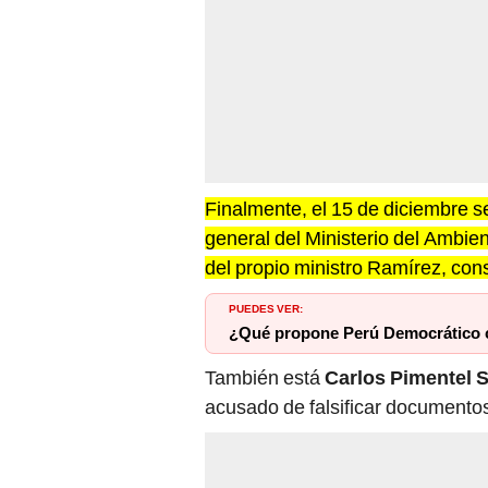
Finalmente, el 15 de diciembre se
general del Ministerio del Ambien
del propio ministro Ramírez, con
PUEDES VER:
¿Qué propone Perú Democrático
También está
Carlos Pimentel S
acusado de falsificar documentos