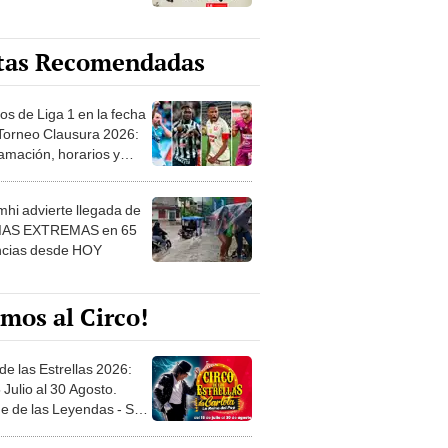
tas Recomendadas
os de Liga 1 en la fecha
 Torneo Clausura 2026:
amación, horarios y
 ver
hi advierte llegada de
IAS EXTREMAS en 65
ncias desde HOY
mos al Circo!
de las Estrellas 2026:
 Julio al 30 Agosto.
e de las Leyendas - San
l