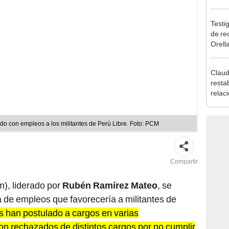
reele
Testig
de re
Orell
Claud
resta
relac
Mexic
salvo
Cháv
ido con empleos a los militantes de Perú Libre. Foto: PCM
Compartir
m), liderado por
Rubén Ramírez Mateo
, se
 de empleos que favorecería a militantes de
os han postulado a cargos en varias
on rechazados de distintos cargos por no cumplir