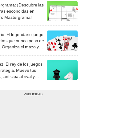
rgrama: ¡Descubre las
ras escondidas en
ro Mastergrama!
rio: El legendario juego
rtas que nunca pasa de
 Organiza el mazo y
stra tu habilidad.
z: El rey de los juegos
trategia. Mueve tus
, anticipa al rival y
gue el jaque mate.