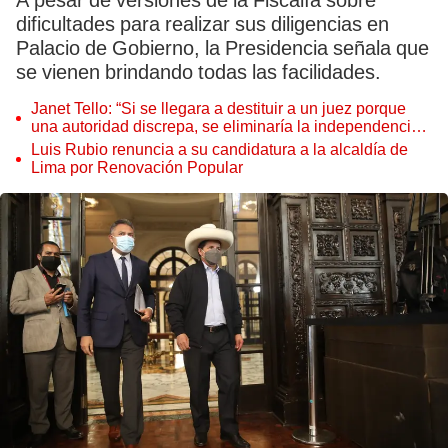
A pesar de versiones de la Fiscalía sobre
dificultades para realizar sus diligencias en
Palacio de Gobierno, la Presidencia señala que
se vienen brindando todas las facilidades.
Janet Tello: “Si se llegara a destituir a un juez porque
una autoridad discrepa, se eliminaría la independencia
judicial”
Luis Rubio renuncia a su candidatura a la alcaldía de
Lima por Renovación Popular