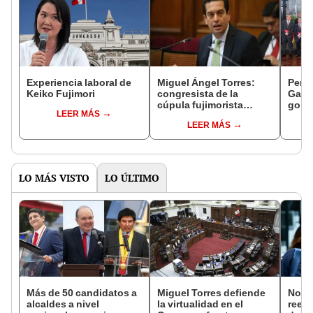
Experiencia laboral de
Miguel Ángel Torres:
Perfi
Keiko Fujimori
congresista de la
Gabin
cúpula fujimorista
gobi
LEER MÁS
controlará el primer año
Fujim
LEER MÁS
del Senado
LO MÁS VISTO
LO ÚLTIMO
Más de 50 candidatos a
Miguel Torres defiende
Norm
alcaldes a nivel
la virtualidad en el
reele