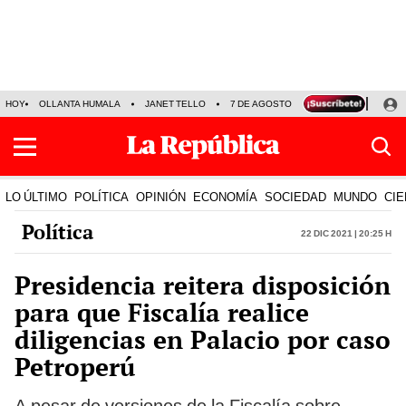
HOY
OLLANTA HUMALA
JANET TELLO
7 DE AGOSTO
TINKA RESULTADOS
LO ÚLTIMO
POLÍTICA
OPINIÓN
ECONOMÍA
SOCIEDAD
MUNDO
CIE
Política
22 Dic 2021 | 20:25 h
Presidencia reitera disposición
para que Fiscalía realice
diligencias en Palacio por caso
Petroperú