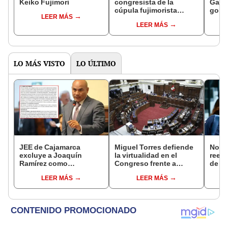
Keiko Fujimori
congresista de la
Gabin
cúpula fujimorista
gobi
LEER MÁS
controlará el primer año
Fujim
LEER MÁS
del Senado
LO MÁS VISTO
LO ÚLTIMO
JEE de Cajamarca
Miguel Torres defiende
Norm
excluye a Joaquín
la virtualidad en el
reele
Ramírez como
Congreso frente a
de Ló
candidato a gobernador
proyecto de ley que
Jurad
LEER MÁS
LEER MÁS
regional por ocultar
plantea la
sacar
sentencia
presencialidad