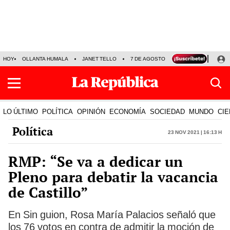
HOY
OLLANTA HUMALA
JANET TELLO
7 DE AGOSTO
TINKA RESULTADOS
LO ÚLTIMO
POLÍTICA
OPINIÓN
ECONOMÍA
SOCIEDAD
MUNDO
CIE
Política
23 Nov 2021 | 16:13 h
RMP: “Se va a dedicar un
Pleno para debatir la vacancia
de Castillo”
En Sin guion, Rosa María Palacios señaló que
los 76 votos en contra de admitir la moción de