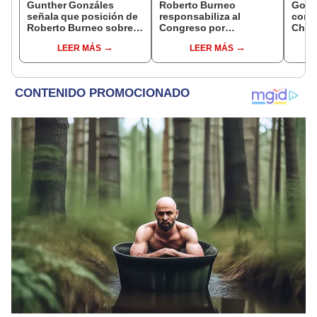
Gunther Gonzáles
Roberto Burneo
Gobi
señala que posición de
responsabiliza al
cond
Roberto Burneo sobre
Congreso por
Cháve
reelección de López
reelección encubierta
viajó
LEER MÁS
LEER MÁS
Aliaga no representan al
de alcaldes
madr
JNE