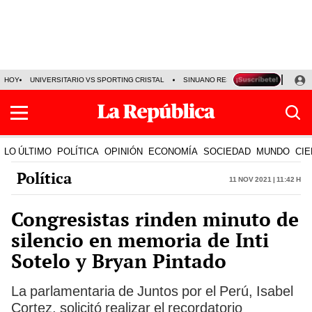
HOY
UNIVERSITARIO VS SPORTING CRISTAL
SINUANO RESULTADOS HOY
CA
LO ÚLTIMO
POLÍTICA
OPINIÓN
ECONOMÍA
SOCIEDAD
MUNDO
CIE
Política
11 Nov 2021 | 11:42 h
Congresistas rinden minuto de
silencio en memoria de Inti
Sotelo y Bryan Pintado
La parlamentaria de Juntos por el Perú, Isabel
Cortez, solicitó realizar el recordatorio