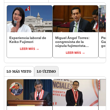
Experiencia laboral de
Miguel Ángel Torres:
Perfi
Keiko Fujimori
congresista de la
Gabin
cúpula fujimorista
gobi
LEER MÁS
controlará el primer año
Fujim
LEER MÁS
del Senado
LO MÁS VISTO
LO ÚLTIMO