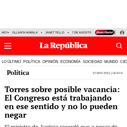
HOY
OLLANTA HUMALA
JANET TELLO
7 DE AGOSTO
TINKA RESULTADOS
LO ÚLTIMO
POLÍTICA
OPINIÓN
ECONOMÍA
SOCIEDAD
MUNDO
CIE
Política
07 Nov 2021 | 18:03 h
Torres sobre posible vacancia:
El Congreso está trabajando
en ese sentido y no lo pueden
negar