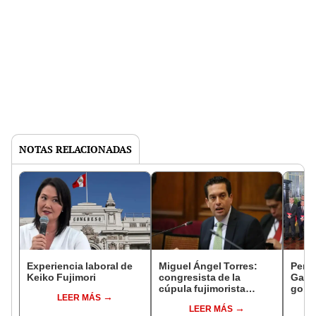
NOTAS RELACIONADAS
Experiencia laboral de
Miguel Ángel Torres:
Perfi
Keiko Fujimori
congresista de la
Gabin
cúpula fujimorista
gobi
LEER MÁS
controlará el primer año
Fujim
LEER MÁS
del Senado