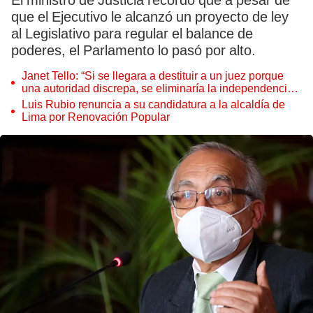
El ministro de Justicia recordó que a pesar de
que el Ejecutivo le alcanzó un proyecto de ley
al Legislativo para regular el balance de
poderes, el Parlamento lo pasó por alto.
Janet Tello: “Si se llegara a destituir a un juez porque
una autoridad discrepa, se eliminaría la independencia
judicial”
Luis Rubio renuncia a su candidatura a la alcaldía de
Lima por Renovación Popular