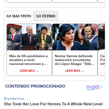
LO MÁS VISTO
LO ÚLTIMO
Más de 50 candidatos a
Norma Yarrow defiende
Caso
alcaldes a nivel
reelección encubierta
Fisca
nacional renuncian y
de López Aliaga: "Allá el
inhab
dan paso a la reelección
Jurado que se deja
exco
LEER MÁS
LEER MÁS
encubierta
sacar la vuelta"
fujim
Cord