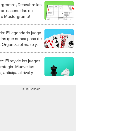
rgrama: ¡Descubre las
ras escondidas en
ro Mastergrama!
rio: El legendario juego
rtas que nunca pasa de
 Organiza el mazo y
stra tu habilidad.
z: El rey de los juegos
trategia. Mueve tus
, anticipa al rival y
gue el jaque mate.