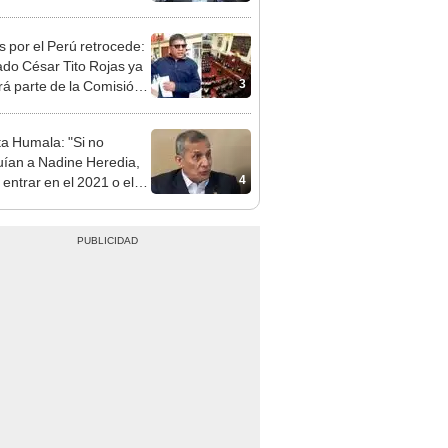
patible y falsedad
ógica
s por el Perú retrocede:
ado César Tito Rojas ya
3
rá parte de la Comisión
ica
ta Humala: "Si no
uían a Nadine Heredia,
4
 entrar en el 2021 o el
"