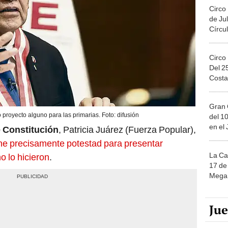
Circo
de Jul
Círcul
Circo
Del 2
Costa
Gran 
proyecto alguno para las primarias. Foto: difusión
del 10
en el
 Constitución
, Patricia Juárez (Fuerza Popular),
ene precisamente potestad para presentar
La Ca
o lo hicieron
.
17 de 
Mega 
Ju