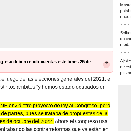
Maste
palab
nuest
Solita
de ca
moda.
demue
Ajedre
ongreso deben rendir cuentas este lunes 25 de
de es
piezas
 luego de las elecciones generales del 2021, el
consi
distintos ámbitos “y hemos estado ocupados en
JNE envió otro proyecto de ley al Congreso, pero
de partes, pues se trataba de propuestas de la
es de octubre del 2022.
Ahora el Congreso usa
ontrabando las contrarreformas que ya están en