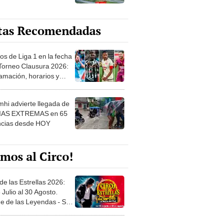
tas Recomendadas
os de Liga 1 en la fecha
 Torneo Clausura 2026:
amación, horarios y
 ver
hi advierte llegada de
IAS EXTREMAS en 65
ncias desde HOY
mos al Circo!
de las Estrellas 2026:
 Julio al 30 Agosto.
e de las Leyendas - San
l