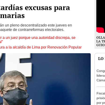
ardías excusas para
imarias
rán un pleno descentralizado este jueves en
aquete de contrarreformas electorales.
OLLA
tuir a un juez porque una autoridad discrepa, se
LA T
l”
GUIO
ura a la alcaldía de Lima por Renovación Popular
LO
Congr
lider
Cáma
Fisca
prisi
por p