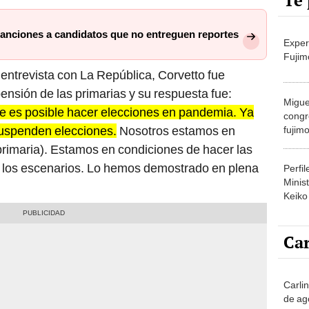
Te 
 sanciones a candidatos que no entreguen reportes
Exper
Fujim
 entrevista con La República, Corvetto fue
ensión de las primarias y su respuesta fue:
Migue
 es posible hacer elecciones en pandemia. Ya
congr
suspenden elecciones.
Nosotros estamos en
fujimo
prime
primaria). Estamos en condiciones de hacer las
e los escenarios. Lo hemos demostrado en plena
Perfi
Minist
Keiko
Car
Carli
de ag