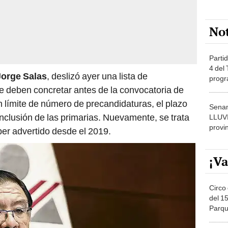
No
Partid
4 del
Jorge Salas
, deslizó ayer una lista de
progr
dónde
e deben concretar antes de la convocatoria de
n límite de número de precandidaturas, el plazo
Senam
nclusión de las primarias. Nuevamente, se trata
LLUV
provi
er advertido desde el 2019.
¡Va
Circo 
del 15
Parqu
Migue