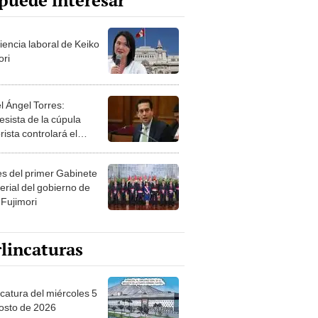
puede interesar
iencia laboral de Keiko
ori
l Ángel Torres:
esista de la cúpula
rista controlará el
r año del Senado
les del primer Gabinete
erial del gobierno de
 Fujimori
lincaturas
ncatura del miércoles 5
osto de 2026