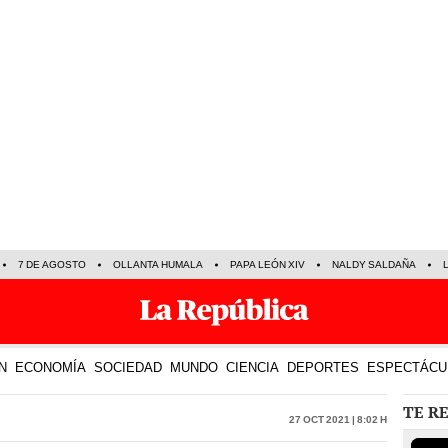
7 DE AGOSTO
OLLANTA HUMALA
PAPA LEÓN XIV
NALDY SALDAÑA
N
ECONOMÍA
SOCIEDAD
MUNDO
CIENCIA
DEPORTES
ESPECTÁCU
TE R
27 Oct 2021 | 8:02 h