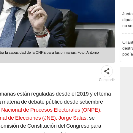
incom
ideol
Junto
diput
no se
de Ét
Ollan
destr
día la capacidad de la ONPE para las primarias. Foto: Antonio
podía
2026
Compartir
imarias están reguladas desde el 2019 y el tema
a materia de debate público desde setiembre
a Nacional de Procesos Electorales (ONPE),
nal de Elecciones (JNE), Jorge Salas
, se
Comisión de Constitución del Congreso para