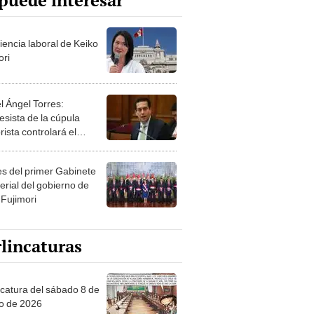
puede interesar
iencia laboral de Keiko
ori
l Ángel Torres:
esista de la cúpula
rista controlará el
r año del Senado
les del primer Gabinete
erial del gobierno de
 Fujimori
lincaturas
ncatura del sábado 8 de
o de 2026