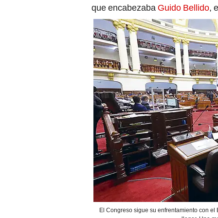
que encabezaba
Guido Bellido
, 
El Congreso sigue su enfrentamiento con el E