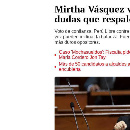
Mirtha Vásquez 
dudas que respa
Voto de confianza. Perú Libre contr
vez pueden inclinar la balanza. Fue
más duros opositores.
Caso 'Mochasueldos': Fiscalía pide
María Cordero Jon Tay
Más de 50 candidatos a alcaldes a
encubierta