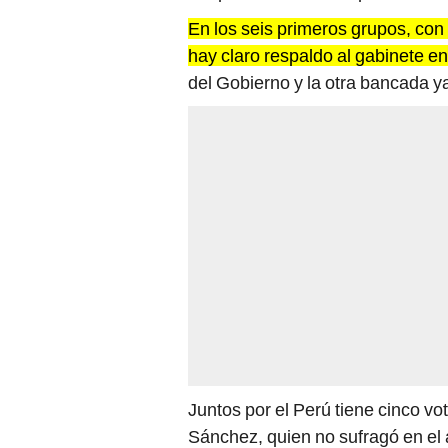
En los seis primeros grupos, con
hay claro respaldo al gabinete e
del Gobierno y la otra bancada ya
Juntos por el Perú tiene cinco vo
Sánchez, quien no sufragó en el a