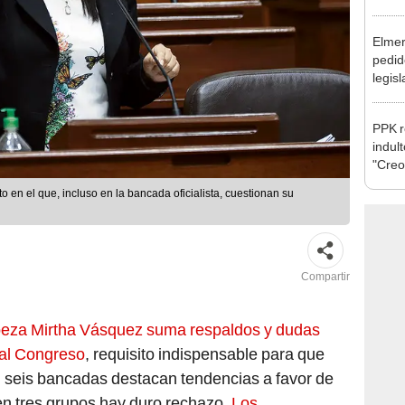
excon
María
Elmer
pedid
legisl
por "
PPK r
indul
"Creo
cárce
 en el que, incluso en la bancada oficialista, cuestionan su
Compartir
abeza Mirtha Vásquez suma respaldos y dudas
 al Congreso
, requisito indispensable para que
 seis bancadas destacan tendencias a favor de
 en tres grupos hay duro rechazo.
Los