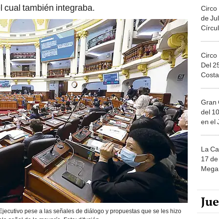
el cual también integraba.
Circo
de Jul
Círcul
Circo
Del 2
Costa
Gran 
del 10
en el
La Ca
17 de 
Mega 
Ju
jecutivo pese a las señales de diálogo y propuestas que se les hizo