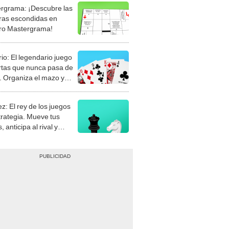
rgrama: ¡Descubre las
ras escondidas en
ro Mastergrama!
rio: El legendario juego
rtas que nunca pasa de
 Organiza el mazo y
stra tu habilidad.
z: El rey de los juegos
trategia. Mueve tus
, anticipa al rival y
gue el jaque mate.