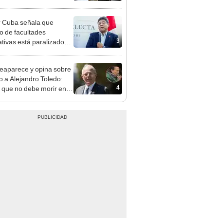
gresista fujimorista
 Cordero Jon Tay
 Cuba señala que
o de facultades
3
ativas está paralizado
trámite burocrático"
eaparece y opina sobre
to a Alejandro Toledo:
4
 que no debe morir en la
l"