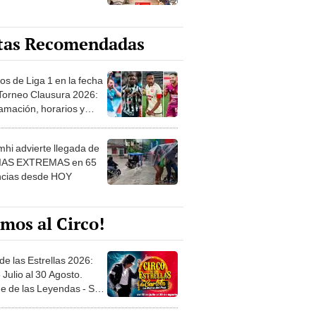
tas Recomendadas
os de Liga 1 en la fecha
 Torneo Clausura 2026:
amación, horarios y
 ver
hi advierte llegada de
IAS EXTREMAS en 65
ncias desde HOY
mos al Circo!
de las Estrellas 2026:
 Julio al 30 Agosto.
e de las Leyendas - San
l