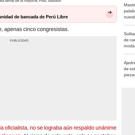
la señal de la mayoría. Foto: difusión
Maste
palab
unidad de bancada de Perú Libre
nuest
e, apenas cinco congresistas.
Solita
de ca
moda.
demue
Ajedre
de es
piezas
consi
a oficialista, no se lograba aún respaldo unánime