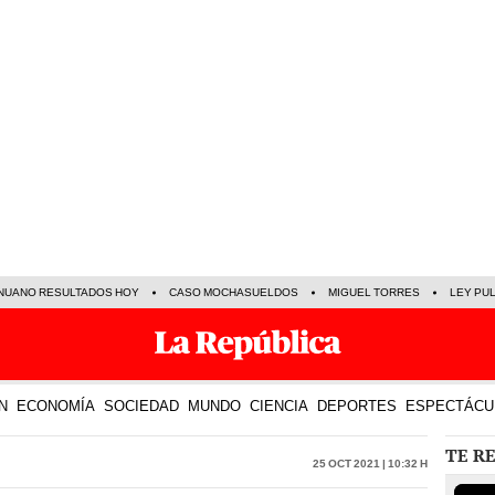
NUANO RESULTADOS HOY
CASO MOCHASUELDOS
MIGUEL TORRES
LEY PU
N
ECONOMÍA
SOCIEDAD
MUNDO
CIENCIA
DEPORTES
ESPECTÁCU
TE R
25 Oct 2021 | 10:32 h