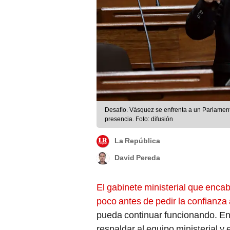
Desafío. Vásquez se enfrenta a un Parlamento
presencia. Foto: difusión
La República
David Pereda
El gabinete ministerial que enc
poco antes de pedir la confianza
pueda continuar funcionando. En
respaldar al equipo ministerial y