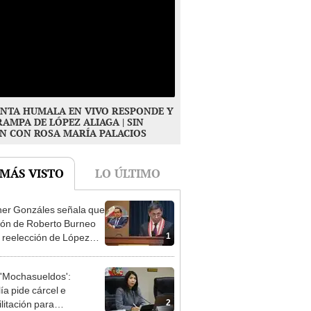
NTA HUMALA EN VIVO RESPONDE Y
RAMPA DE LÓPEZ ALIAGA | SIN
N CON ROSA MARÍA PALACIOS
 MÁS VISTO
LO ÚLTIMO
er Gonzáles señala que
ión de Roberto Burneo
1
 reelección de López
a no representan al JNE
'Mochasueldos':
ía pide cárcel e
2
litación para