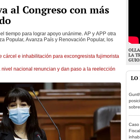
va al Congreso con más
ldo
a el tiempo para lograr apoyo unánime. AP y APP otra
rza Popular, Avanza País y Renovación Popular, los
OLLA
LA T
 cárcel e inhabilitación para excongresista fujimorista
GUIO
 nivel nacional renuncian y dan paso a la reelección
LO
Gunth
posic
sobre
Aliag
Caso 
Fiscal
inhabi