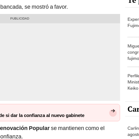
Te 
n bancada, se mostró a favor.
Exper
Fujim
Migue
congr
fujimo
prime
Perfi
Minist
Keiko
Car
e si dar la confianza al nuevo gabinete
enovación Popular
se mantienen como el
Carli
agost
confianza.