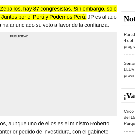
 Zeballos, hay 87 congresistas. Sin embargo, solo
n Juntos por el Perú y Podemos Perú.
JP es aliado
No
 ha anunciado su voto a favor de la confianza.
Partid
4 del
progr
dónde
Senam
LLUV
provi
¡Va
Circo 
del 15
tos, aunque uno de ellos es el ministro Roberto
Parqu
Migue
nterior pedido de investidura, con el gabinete