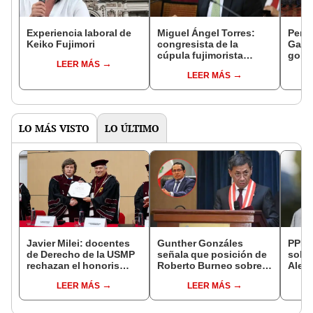
Experiencia laboral de
Miguel Ángel Torres:
Perfi
Keiko Fujimori
congresista de la
Gabin
cúpula fujimorista
gobi
LEER MÁS
controlará el primer año
Fujim
LEER MÁS
del Senado
LO MÁS VISTO
LO ÚLTIMO
Javier Milei: docentes
Gunther Gonzáles
PPK r
de Derecho de la USMP
señala que posición de
sobre
rechazan el honoris
Roberto Burneo sobre
Aleja
causa otorgado al
reelección de López
que n
LEER MÁS
LEER MÁS
presidente de Argentina
Aliaga no representan al
cárce
JNE