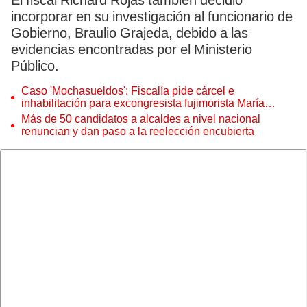
El fiscal Richard Rojas también decidió
incorporar en su investigación al funcionario de
Gobierno, Braulio Grajeda, debido a las
evidencias encontradas por el Ministerio
Público.
Caso 'Mochasueldos': Fiscalía pide cárcel e
inhabilitación para excongresista fujimorista María
Cordero Jon Tay
Más de 50 candidatos a alcaldes a nivel nacional
renuncian y dan paso a la reelección encubierta