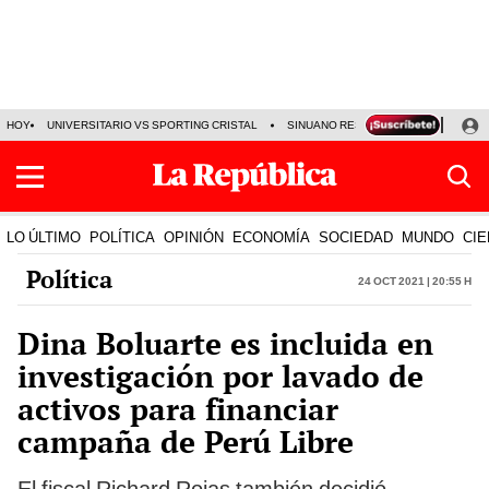
HOY
UNIVERSITARIO VS SPORTING CRISTAL
SINUANO RESULTADOS HOY
CA
LO ÚLTIMO
POLÍTICA
OPINIÓN
ECONOMÍA
SOCIEDAD
MUNDO
CIE
Política
24 Oct 2021 | 20:55 h
Dina Boluarte es incluida en
investigación por lavado de
activos para financiar
campaña de Perú Libre