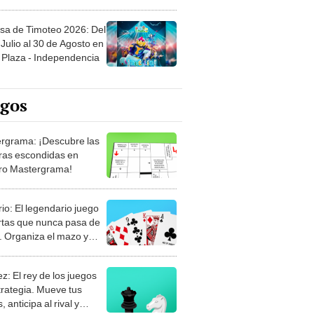
sa de Timoteo 2026: Del
Julio al 30 de Agosto en
Plaza - Independencia
egos
rgrama: ¡Descubre las
ras escondidas en
ro Mastergrama!
rio: El legendario juego
rtas que nunca pasa de
 Organiza el mazo y
stra tu habilidad.
z: El rey de los juegos
trategia. Mueve tus
, anticipa al rival y