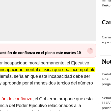
Minist
Keiko
Car
Carlin
agost
estión de confianza en el pleno este martes 19
No
or incapacidad moral permanente, el Ejecutivo
incapacidad mental o física que sea incompatible
Partid
demás, señalan que esta incapacidad debe ser
4 del
 y aprobada por al menos dos tercios del número
progr
dónde
Senam
ión de confianza
, el Gobierno propone que esta
LLUV
cia del Poder Ejecutivo relacionados a la
provi