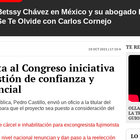
Betssy Chávez en México y su abogado h
Se Te Olvide con Carlos Cornejo
TE R
19 Oct 2021 | 17:15 h
a al Congreso iniciativa
stión de confianza y
ncial
ica, Pedro Castillo, envió un oficio a la titular del
OLLA
para que el proyecto sea puesto a consideración del
LA T
GUIO
 cárcel e inhabilitación para excongresista fujimorista
LO
 nivel nacional renuncian y dan paso a la reelección