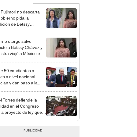
 Fujimori no descarta
obierno pida la
1
dición de Betssy
z: "Está dentro de
ras facultades"
rno otorgó salvo
cto a Betssy Chávez y
2
istra viajó a México en
adrugada
e 50 candidatos a
des a nivel nacional
3
cian y dan paso a la
cción encubierta
l Torres defiende la
alidad en el Congreso
4
e a proyecto de ley que
ea la presencialidad