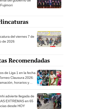
erial del gobierno de
 Fujimori
lincaturas
catura del viernes 7 de
o de 2026
tas Recomendadas
os de Liga 1 en la fecha
 Torneo Clausura 2026:
amación, horarios y
 ver
hi advierte llegada de
IAS EXTREMAS en 65
ncias desde HOY