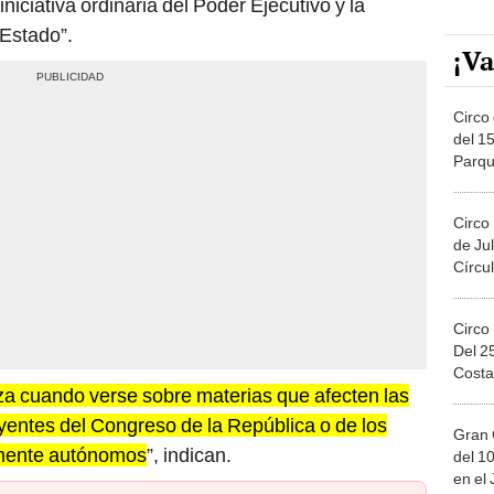
iniciativa ordinaria del Poder Ejecutivo y la
 Estado”.
¡Va
Circo 
del 15
Parqu
Migue
Circo
de Jul
Círcul
Circo
Del 2
Costa
za cuando verse sobre materias que afecten las
yentes del Congreso de la República o de los
Gran 
lmente autónomos
”, indican.
del 10
en el