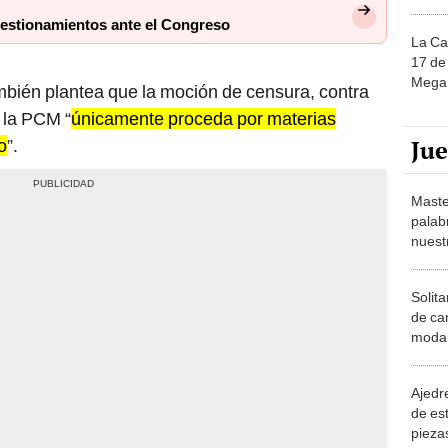
uestionamientos ante el Congreso
La Ca
17 de 
Mega 
mbién plantea que la moción de censura, contra
e la PCM “
únicamente proceda por materias
Ju
o
”.
Maste
palab
nuest
Solita
de ca
moda.
demue
Ajedre
de es
piezas