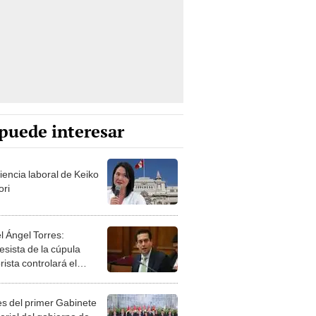
puede interesar
iencia laboral de Keiko
ori
l Ángel Torres:
esista de la cúpula
rista controlará el
r año del Senado
les del primer Gabinete