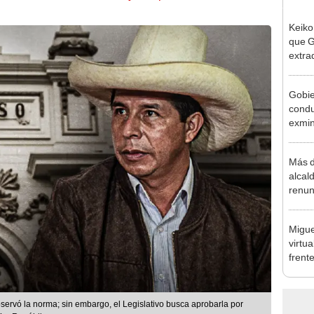
Keiko
que G
extra
Cháve
nuest
Gobie
condu
exmin
la m
Más d
alcal
renun
reele
Migue
virtu
frent
plant
bservó la norma; sin embargo, el Legislativo busca aprobarla por