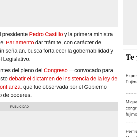
l presidente
Pedro Castillo
y la primera ministra
del
Parlamento
dar trámite, con carácter de
n señalan, busca fortalecer la gobernabilidad y
Te 
l Legislativo.
ntes del pleno del
Congreso
—convocado para
Exper
isto
debatir el dictamen de insistencia de la ley de
Fujim
confianza
, que fue observada por el Gobierno
ro de poderes.
Migue
congr
fujimo
prime
Perfi