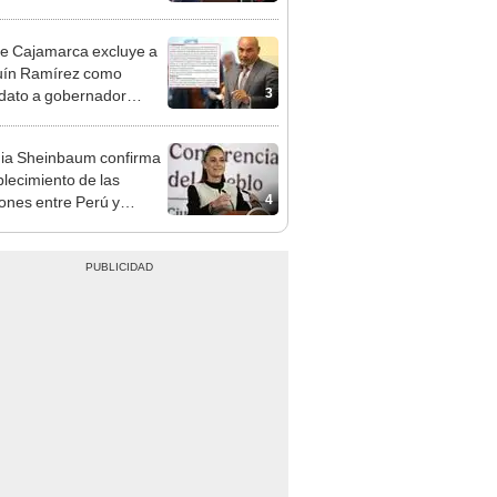
cción encubierta
e Cajamarca excluye a
uín Ramírez como
3
dato a gobernador
nal por ocultar sentencia
ia Sheinbaum confirma
blecimiento de las
4
iones entre Perú y
o tras otorgarse
conducto para Betsy
ez