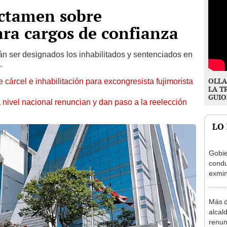
ctamen sobre
ra cargos de confianza
n ser designados los inhabilitados y sentenciados en
.
OLLA
 cárcel e inhabilitación para excongresista fujimorista
LA T
GUIO
 nivel nacional renuncian y dan paso a la reelección
LO
Gobie
condu
exmin
la m
Más d
alcal
renun