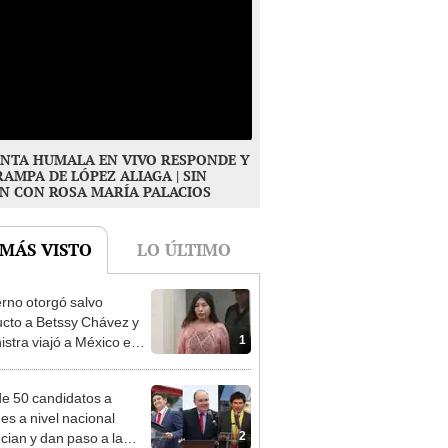
NTA HUMALA EN VIVO RESPONDE Y
RAMPA DE LÓPEZ ALIAGA | SIN
N CON ROSA MARÍA PALACIOS
 MÁS VISTO
LO ÚLTIMO
rno otorgó salvo
cto a Betssy Chávez y
1
istra viajó a México en
adrugada
e 50 candidatos a
des a nivel nacional
2
cian y dan paso a la