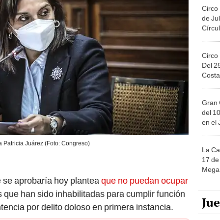
Circo
de Jul
Círcul
Circo
Del 2
Costa
Gran 
del 10
en el
a Patricia Juárez (Foto: Congreso)
La Ca
17 de 
Mega 
 se aprobaría hoy plantea
que no puedan ocupar
 que han sido inhabilitadas para cumplir función
Ju
tencia por delito doloso en primera instancia.