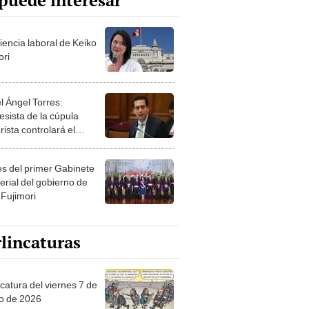
puede interesar
iencia laboral de Keiko
ori
l Ángel Torres:
esista de la cúpula
rista controlará el
r año del Senado
les del primer Gabinete
erial del gobierno de
 Fujimori
lincaturas
catura del viernes 7 de
o de 2026