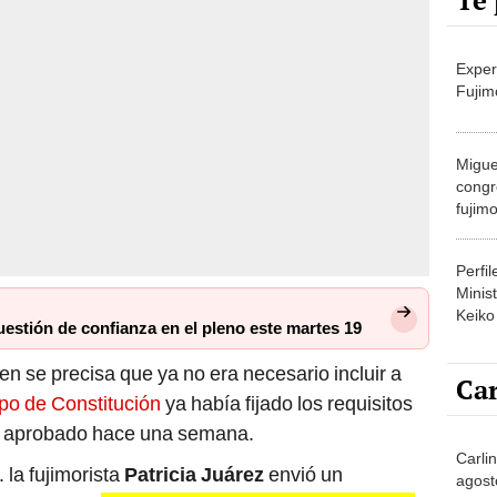
Te 
Exper
Fujim
Migue
congr
fujimo
prime
Perfi
Minist
Keiko
estión de confianza en el pleno este martes 19
n se precisa que ya no era necesario incluir a
Car
upo de Constitución
ya había fijado los requisitos
en aprobado hace una semana.
Carlin
 la fujimorista
Patricia Juárez
envió un
agost