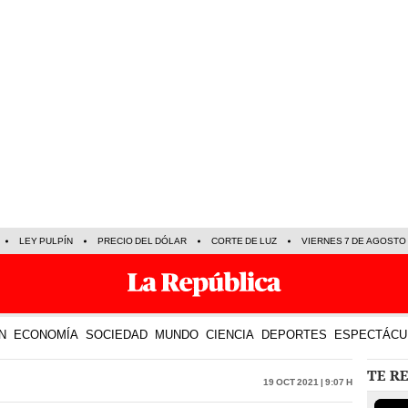
LEY PULPÍN
PRECIO DEL DÓLAR
CORTE DE LUZ
VIERNES 7 DE AGOSTO
N
ECONOMÍA
SOCIEDAD
MUNDO
CIENCIA
DEPORTES
ESPECTÁCU
TE R
19 Oct 2021 | 9:07 h