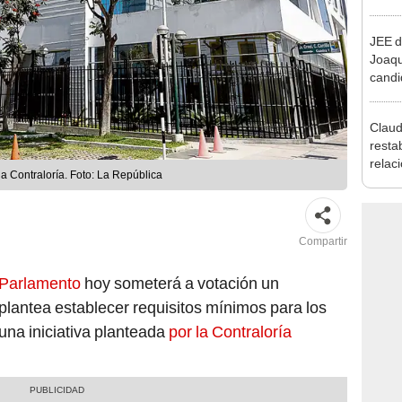
reele
JEE d
Joaq
candi
regio
Claud
resta
relac
la Contraloría. Foto: La República
Mexic
salvo
Cháv
Compartir
 Parlamento
hoy someterá a votación un
 plantea establecer requisitos mínimos para los
una iniciativa planteada
por la Contraloría