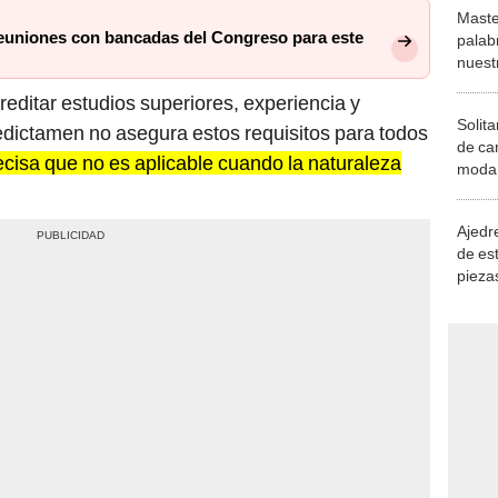
Maste
euniones con bancadas del Congreso para este
palab
nuest
ditar estudios superiores, experiencia y
Solita
edictamen no asegura estos requisitos para todos
de ca
cisa que no es aplicable cuando la naturaleza
moda.
demue
Ajedre
de es
piezas
consi