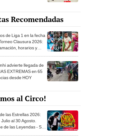
tas Recomendadas
os de Liga 1 en la fecha
 Torneo Clausura 2026:
amación, horarios y
 ver
hi advierte llegada de
IAS EXTREMAS en 65
ncias desde HOY
mos al Circo!
de las Estrellas 2026:
 Julio al 30 Agosto.
e de las Leyendas - San
l