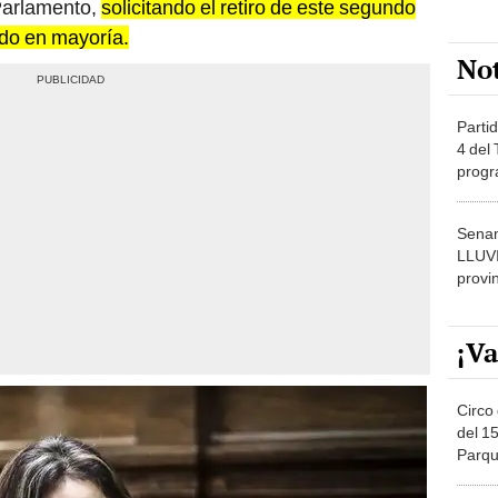
Parlamento,
solicitando el retiro de este segundo
do en mayoría.
No
Partid
4 del
progr
dónde
Senam
LLUV
provi
¡Va
Circo 
del 15
Parqu
Migue