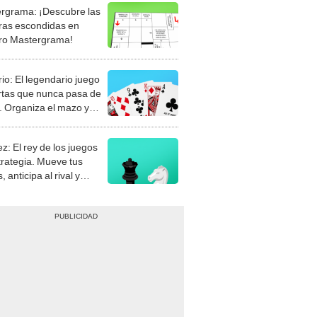
rgrama: ¡Descubre las
ras escondidas en
ro Mastergrama!
rio: El legendario juego
rtas que nunca pasa de
 Organiza el mazo y
stra tu habilidad.
z: El rey de los juegos
trategia. Mueve tus
, anticipa al rival y
gue el jaque mate.