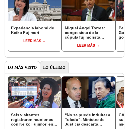
Experiencia laboral de
Miguel Ángel Torres:
Perfi
Keiko Fujimori
congresista de la
Gabin
cúpula fujimorista
gobi
LEER MÁS
controlará el primer año
Fujim
LEER MÁS
del Senado
LO MÁS VISTO
LO ÚLTIMO
Seis visitantes
“No se puede indultar a
CAL 
registraron reuniones
Toledo”: Ministro de
susp
con Keiko Fujimori en
Justicia descarta
miemb
las mismas horas que la
beneficio para el
falta