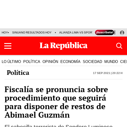
HOY
SINUANO RESULTADOS HOY
ALIANZA LIMA VS SPORT BOYS
JORGE MES
LO ÚLTIMO
POLÍTICA
OPINIÓN
ECONOMÍA
SOCIEDAD
MUNDO
CIE
Política
17 Sep 2021 | 20:22 h
Fiscalía se pronuncia sobre
procedimiento que seguirá
para disponer de restos de
Abimael Guzmán