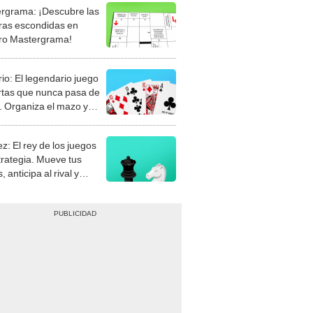
rgrama: ¡Descubre las
ras escondidas en
ro Mastergrama!
rio: El legendario juego
rtas que nunca pasa de
 Organiza el mazo y
stra tu habilidad.
z: El rey de los juegos
trategia. Mueve tus
, anticipa al rival y
gue el jaque mate.