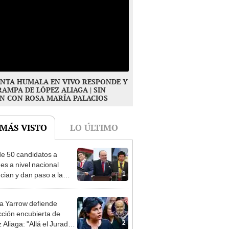
NTA HUMALA EN VIVO RESPONDE Y
RAMPA DE LÓPEZ ALIAGA | SIN
N CON ROSA MARÍA PALACIOS
 MÁS VISTO
LO ÚLTIMO
e 50 candidatos a
des a nivel nacional
1
cian y dan paso a la
cción encubierta
 Yarrow defiende
cción encubierta de
2
 Aliaga: "Allá el Jurado