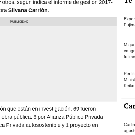
Te 
 otros, según indica el informe de gestión 2017-
dora
Silvana Carrión
.
Exper
Fujim
Migue
congr
fujimo
prime
Perfi
Minist
Keiko
Car
ión que están en investigación, 69 fueron
 obra pública, 8 por Alianza Público Privada
ica Privada autosostenible y 1 proyecto en
Carli
agost