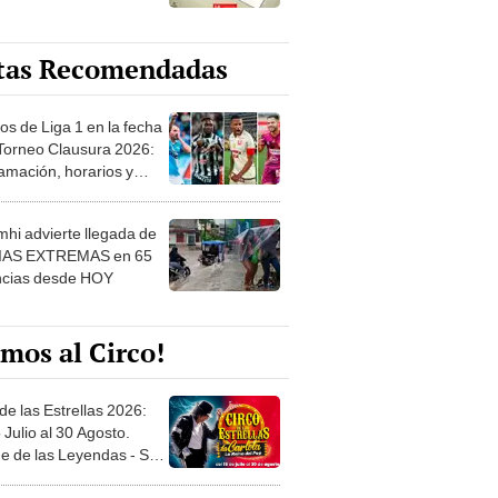
tas Recomendadas
os de Liga 1 en la fecha
 Torneo Clausura 2026:
amación, horarios y
 ver
hi advierte llegada de
IAS EXTREMAS en 65
ncias desde HOY
mos al Circo!
de las Estrellas 2026:
 Julio al 30 Agosto.
e de las Leyendas - San
l