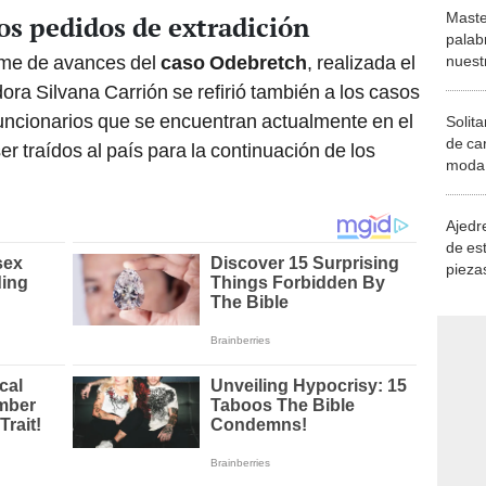
Maste
os pedidos de extradición
palab
orme de avances del
caso Odebretch
, realizada el
nuest
ora Silvana Carrión se refirió también a los casos
uncionarios que se encuentran actualmente en el
Solita
de ca
er traídos al país para la continuación de los
moda.
demue
Ajedre
de es
piezas
consi