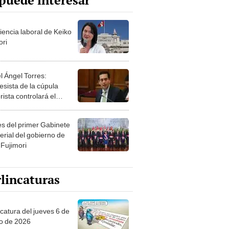
puede interesar
iencia laboral de Keiko
ori
l Ángel Torres:
esista de la cúpula
rista controlará el
r año del Senado
les del primer Gabinete
erial del gobierno de
 Fujimori
lincaturas
ncatura del jueves 6 de
o de 2026