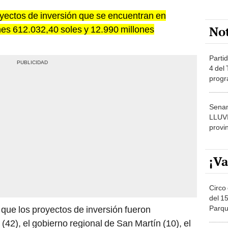
royectos de inversión que se encuentran en
No
nes 612.032,40 soles y 12.990 millones
Partid
4 del
progr
dónde
Senam
LLUV
provi
¡Va
Circo 
del 15
Parqu
 que los proyectos de inversión fueron
Migue
42), el gobierno regional de San Martín (10), el