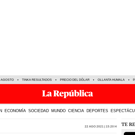
E AGOSTO
TINKA RESULTADOS
PRECIO DEL DÓLAR
OLLANTA HUMALA
P
N
ECONOMÍA
SOCIEDAD
MUNDO
CIENCIA
DEPORTES
ESPECTÁCU
TE R
22 Ago 2021 | 15:20 h