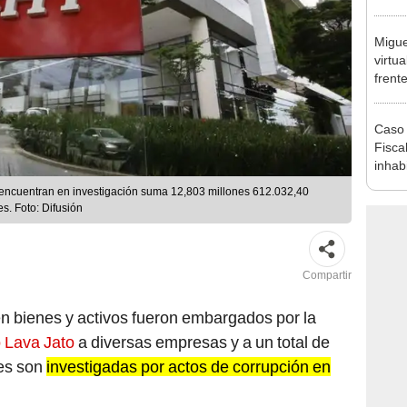
que s
Migue
virtu
frent
plant
Caso 
Fiscal
inhabi
excon
se encuentran en investigación suma 12,803 millones 612.032,40
María
s. Foto: Difusión
Compartir
n bienes y activos fueron embargados por la
 Lava Jato
a diversas empresas y a un total de
les son
investigadas por actos de corrupción en