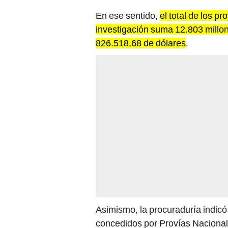
En ese sentido,
el total de los p
investigación suma 12.803 millo
826.518,68 de dólares
.
Asimismo, la procuraduría indicó
concedidos por Provías Nacional (