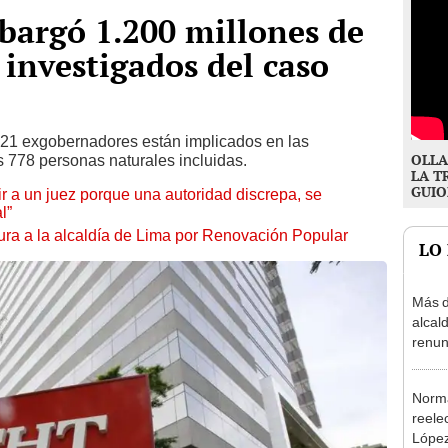
bargó 1.200 millones de
 investigados del caso
 21 exgobernadores están implicados en las
OLLA
as 778 personas naturales incluidas.
LA T
GUIO
tuir a un juez porque una autoridad discrepa, se
l”
ura a la alcaldía de Lima por Renovación Popular
LO
Más d
alcal
renun
reele
Norma
reele
López