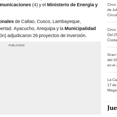
Comunicaciones
(4) y el
Ministerio de Energía y
Circo
de Jul
Círcul
onales
de Callao, Cusco, Lambayeque,
ertad. Ayacucho, Arequipa y la
Municipalidad
Circo
Del 2
ón) adjudicaron 26 proyectos de inversión.
Costa
Gran 
del 10
en el
La Ca
17 de 
Mega 
Ju