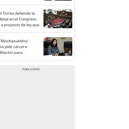
e deja sacar la vuelta"
l Torres defiende la
alidad en el Congreso
3
e a proyecto de ley que
ea la presencialidad
'Mochasueldos':
ía pide cárcel e
4
litación para
gresista fujimorista
 Cordero Jon Tay