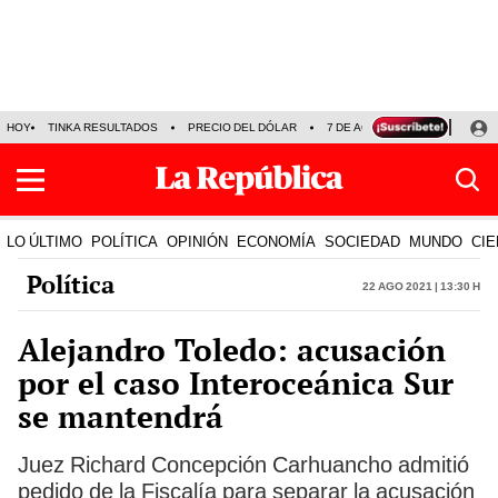
HOY
TINKA RESULTADOS
PRECIO DEL DÓLAR
7 DE AGOSTO
OLLANTA H
LO ÚLTIMO
POLÍTICA
OPINIÓN
ECONOMÍA
SOCIEDAD
MUNDO
CIE
Política
22 Ago 2021 | 13:30 h
Alejandro Toledo: acusación
por el caso Interoceánica Sur
se mantendrá
Juez Richard Concepción Carhuancho admitió
pedido de la Fiscalía para separar la acusación