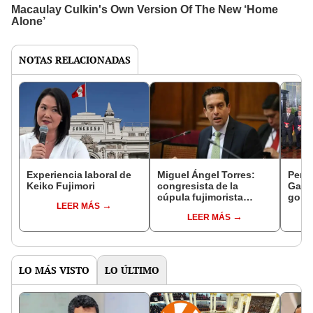
NOTAS RELACIONADAS
Experiencia laboral de
Miguel Ángel Torres:
Perfi
Keiko Fujimori
congresista de la
Gabin
cúpula fujimorista
gobi
LEER MÁS
controlará el primer año
Fujim
LEER MÁS
del Senado
LO MÁS VISTO
LO ÚLTIMO