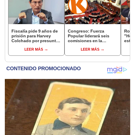
Fiscalía pide 9 años de
Congreso: Fuerza
Robe
prisión para Harvey
Popular liderará seis
"Hem
Colchado por presunta
comisiones en la
estra
negociación
Cámara de Diputados
la le
LEER MÁS
LEER MÁS
incompatible y falsedad
conoc
ideológica