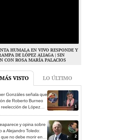
NTA HUMALA EN VIVO RESPONDE Y
RAMPA DE LÓPEZ ALIAGA | SIN
N CON ROSA MARÍA PALACIOS
 MÁS VISTO
LO ÚLTIMO
er Gonzáles señala que
ión de Roberto Burneo
1
 reelección de López
a no representan al JNE
eaparece y opina sobre
to a Alejandro Toledo:
2
 que no debe morir en la