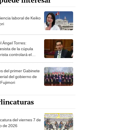
puede interesar
iencia laboral de Keiko
ori
l Ángel Torres:
esista de la cúpula
rista controlará el
r año del Senado
les del primer Gabinete
erial del gobierno de
 Fujimori
lincaturas
catura del viernes 7 de
o de 2026