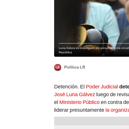
Luna Gálvez es investigado por presuntamente encabeza
República
Política LR
Detención. El
Poder Judicial
det
José Luna Gálvez
luego de revis
el
Ministerio Público
en contra de
liderar presuntamente
la organiz