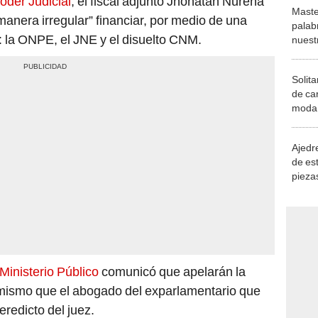
oder Judicial
, el fiscal adjunto Jhonatan Nureña
Maste
manera irregular” financiar, por medio de una
palab
s: la ONPE, el JNE y el disuelto CNM.
nuest
Solita
de ca
moda.
demue
Ajedre
de es
piezas
consi
Ministerio Público
comunicó que apelarán la
 mismo que el abogado del exparlamentario que
redicto del juez.