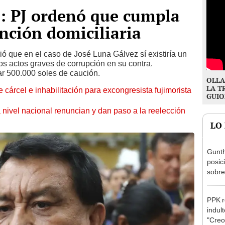
z: PJ ordenó que cumpla
nción domiciliaria
ó que en el caso de José Luna Gálvez sí existiría un
os actos graves de corrupción en su contra.
r 500.000 soles de caución.
OLLA
LA T
 cárcel e inhabilitación para excongresista fujimorista
GUIO
 nivel nacional renuncian y dan paso a la reelección
LO
Gunth
posic
sobre
Aliag
PPK r
indul
"Creo