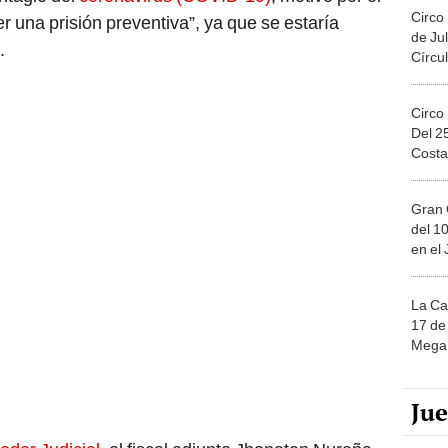
Circo
r una prisión preventiva”, ya que se estaría
de Jul
.
Círcul
Circo
Del 2
Costa
Gran 
del 10
en el
La Ca
17 de 
Mega 
Ju