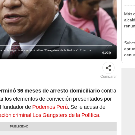
cárce
Más d
alcal
renun
reele
Subco
aprue
r la organización criminal los “Gángsters de la Política”. Foto: La
1
/
3
denun
y Gál
Compartir
erminó 36 meses de arresto domiciliario
contra
ar los elementos de convicción presentados por
l fundador de
Podemos Perú
. Se le acusa de
ación criminal Los Gángsters de la Política
.