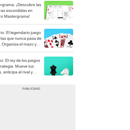
rgrama: ¡Descubre las
ras escondidas en
ro Mastergrama!
rio: El legendario juego
rtas que nunca pasa de
 Organiza el mazo y
stra tu habilidad.
z: El rey de los juegos
trategia. Mueve tus
, anticipa al rival y
gue el jaque mate.