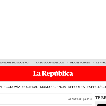
NUANO RESULTADOS HOY
CASO MOCHASUELDOS
MIGUEL TORRES
LEY PU
N
ECONOMÍA
SOCIEDAD
MUNDO
CIENCIA
DEPORTES
ESPECTÁCU
TE R
01 Ene 2021 | 8:49 h