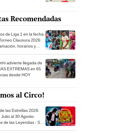
tas Recomendadas
os de Liga 1 en la fecha
 Torneo Clausura 2026:
amación, horarios y
 ver
hi advierte llegada de
IAS EXTREMAS en 65
ncias desde HOY
mos al Circo!
de las Estrellas 2026:
 Julio al 30 Agosto.
e de las Leyendas - San
l