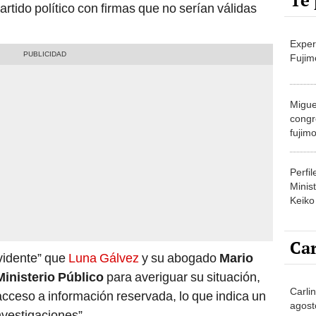
Te 
rtido político con firmas que no serían válidas
Exper
Fujim
Migue
congr
fujimo
prime
Perfi
Minist
Keiko
Car
vidente” que
Luna Gálvez
y su abogado
Mario
Ministerio Público
para averiguar su situación,
Carlin
acceso a información reservada, lo que indica un
agost
nvestigaciones”.