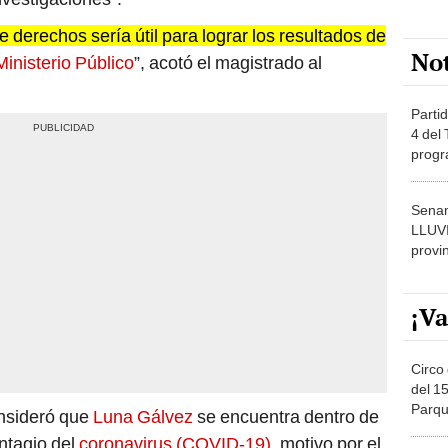
e derechos sería útil para lograr los resultados de
No
Ministerio Público
”, acotó el magistrado al
Partid
4 del
progr
dónde
Senam
LLUV
provi
¡Va
Circo 
del 15
Parqu
nsideró que
Luna Gálvez
se encuentra dentro de
Migue
ontagio del
coronavirus (COVID-19)
, motivo por el