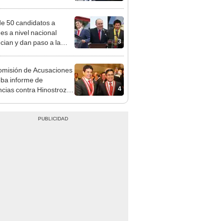
l"
e 50 candidatos a
des a nivel nacional
3
cian y dan paso a la
cción encubierta
misión de Acusaciones
ba informe de
4
cias contra Hinostroza
vez