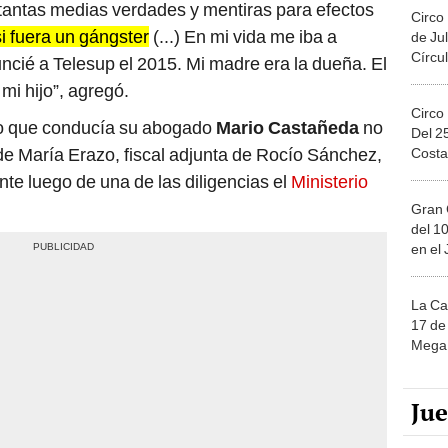
tantas medias verdades y mentiras para efectos
Circo
i fuera un gángster
(...) En mi vida me iba a
de Jul
Círcul
cié a Telesup el 2015. Mi madre era la dueña. El
mi hijo”, agregó.
Circo
to que conducía su abogado
Mario Castañeda
no
Del 2
 de María Erazo, fiscal adjunta de Rocío Sánchez,
Costa
ente luego de una de las diligencias el
Ministerio
Gran 
del 10
en el
La Ca
17 de 
Mega 
Ju