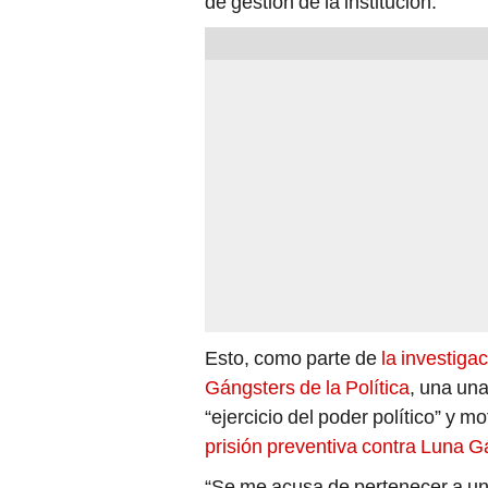
de gestión de la institución.
Esto, como parte de
la investiga
Gángsters de la Política
, una una
“ejercicio del poder político” y mo
prisión preventiva contra
Luna G
“Se me acusa de pertenecer a un