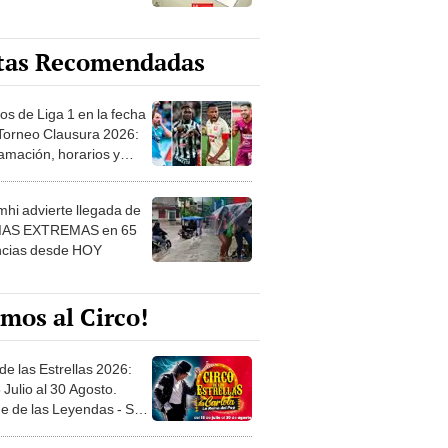
tas Recomendadas
os de Liga 1 en la fecha
 Torneo Clausura 2026:
amación, horarios y
 ver
hi advierte llegada de
IAS EXTREMAS en 65
ncias desde HOY
mos al Circo!
de las Estrellas 2026:
 Julio al 30 Agosto.
e de las Leyendas - San
l