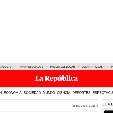
E AGOSTO
TINKA RESULTADOS
PRECIO DEL DÓLAR
OLLANTA HUMALA
P
N
ECONOMÍA
SOCIEDAD
MUNDO
CIENCIA
DEPORTES
ESPECTÁCU
TE R
28 Dic 2020 | 21:11 h