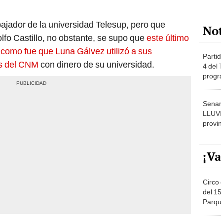
ajador de la universidad Telesup, pero que
No
lfo Castillo, no obstante, se supo que
este último
a como fue que Luna Gálvez utilizó a sus
Partid
s del CNM
con dinero de su universidad.
4 del
progr
dónde
Senam
LLUV
provi
¡Va
Circo 
del 15
Parqu
Migue