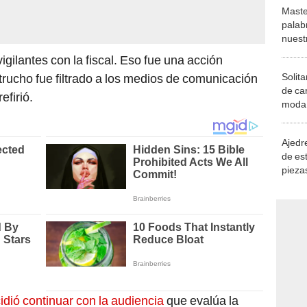
Maste
palab
nuest
vigilantes con la fiscal. Eso fue una acción
Solita
 trucho fue filtrado a los medios de comunicación
de ca
efirió.
moda.
demue
Ajedre
de es
piezas
consi
idió continuar con la audiencia
que evalúa la