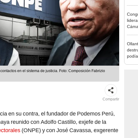
Munic
Congr
lider
Cáma
Ollan
destr
podía
2026
contactos en el sistema de justicia. Foto: Composición Fabrizio
Compartir
ncia en su contra, el fundador de Podemos Perú,
aya reunido con Adolfo Castillo, exjefe de la
ectorales
(ONPE) y con José Cavassa, exgerente