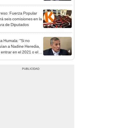
ipalidad de Lima
eso: Fuerza Popular
ará seis comisiones en la
3
ra de Diputados
ta Humala: "Si no
uían a Nadine Heredia,
4
 entrar en el 2021 o el
"