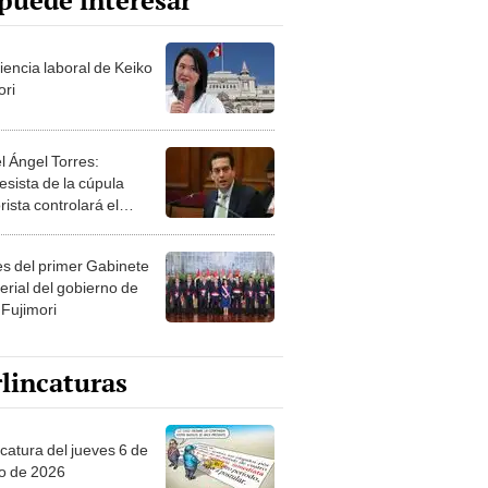
puede interesar
iencia laboral de Keiko
ori
l Ángel Torres:
esista de la cúpula
rista controlará el
r año del Senado
les del primer Gabinete
erial del gobierno de
 Fujimori
lincaturas
ncatura del jueves 6 de
o de 2026