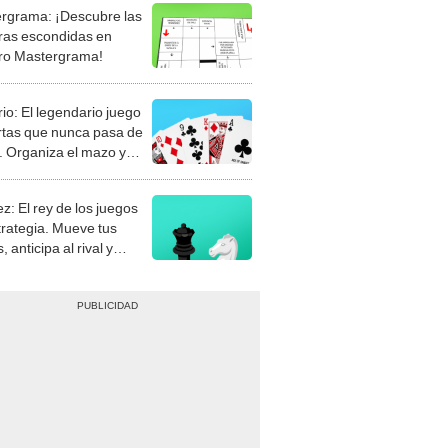
rgrama: ¡Descubre las
ras escondidas en
ro Mastergrama!
rio: El legendario juego
rtas que nunca pasa de
 Organiza el mazo y
stra tu habilidad.
z: El rey de los juegos
trategia. Mueve tus
, anticipa al rival y
gue el jaque mate.