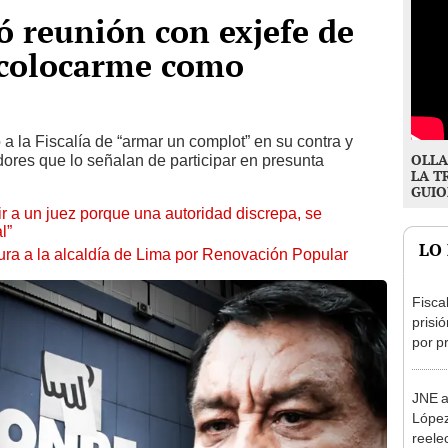
 reunión con exjefe de
 colocarme como
 la Fiscalía de “armar un complot” en su contra y
OLLA
ores que lo señalan de participar en presunta
LA T
GUIO
tuir a un juez porque una autoridad discrepa, se
l”
LO
ura a la alcaldía de Lima por Renovación Popular
Fisca
prisi
por p
incom
ideol
JNE a
López
reele