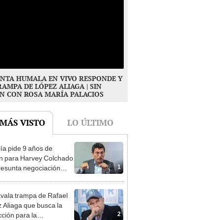
NTA HUMALA EN VIVO RESPONDE Y
RAMPA DE LÓPEZ ALIAGA | SIN
N CON ROSA MARÍA PALACIOS
 MÁS VISTO
LO ÚLTIMO
lía pide 9 años de
ón para Harvey Colchado
1
resunta negociación
patible y falsedad
ógica
vala trampa de Rafael
 Aliaga que busca la
2
cción para la