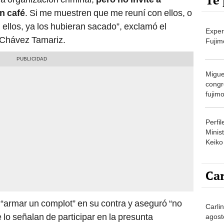
Te 
n café
. Si me muestren que me reuní con ellos, o
 ellos, ya los hubieran sacado”, exclamó el
Exper
e Chávez Tamariz.
Fujim
Migue
congr
fujimo
prime
Perfi
Minist
Keiko
Car
“armar un complot” en su contra y aseguró “no
Carli
lo señalan de participar en la presunta
agost