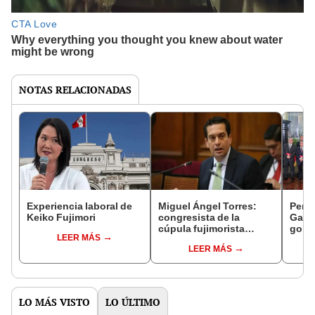
NOTAS RELACIONADAS
Experiencia laboral de
Miguel Ángel Torres:
Perfi
Keiko Fujimori
congresista de la
Gabin
cúpula fujimorista
gobi
LEER MÁS
controlará el primer año
Fujim
LEER MÁS
del Senado
LO MÁS VISTO
LO ÚLTIMO