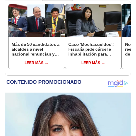
Más de 50 candidatos a
Caso 'Mochasueldos':
Norm
alcaldes a nivel
Fiscalía pide cárcel e
reele
nacional renuncian y
inhabilitación para
de Ló
dan paso a la reelección
excongresista
Jurad
LEER MÁS
LEER MÁS
encubierta
fujimorista María
sacar
Cordero Jon Tay