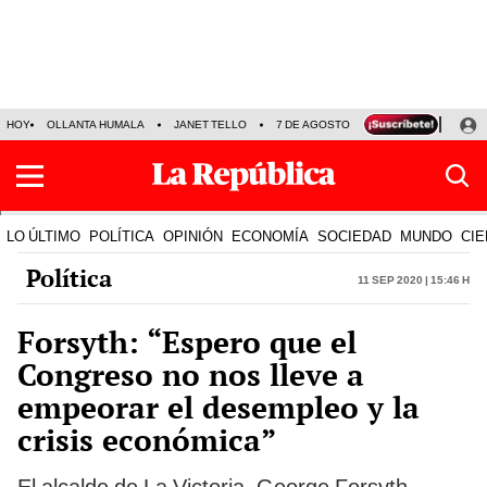
HOY
OLLANTA HUMALA
JANET TELLO
7 DE AGOSTO
TINKA RESULTADOS
LO ÚLTIMO
POLÍTICA
OPINIÓN
ECONOMÍA
SOCIEDAD
MUNDO
CIE
Política
11 Sep 2020 | 15:46 h
Forsyth: “Espero que el
Congreso no nos lleve a
empeorar el desempleo y la
crisis económica”