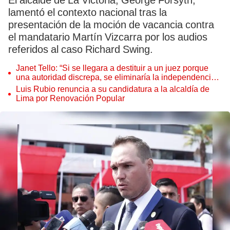
El alcalde de La Victoria, George Forsyth,
lamentó el contexto nacional tras la
presentación de la moción de vacancia contra
el mandatario Martín Vizcarra por los audios
referidos al caso Richard Swing.
Janet Tello: “Si se llegara a destituir a un juez porque
una autoridad discrepa, se eliminaría la independencia
judicial”
Luis Rubio renuncia a su candidatura a la alcaldía de
Lima por Renovación Popular