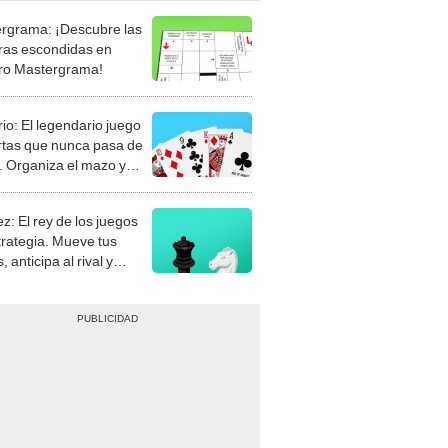
rgrama: ¡Descubre las
ras escondidas en
ro Mastergrama!
rio: El legendario juego
rtas que nunca pasa de
 Organiza el mazo y
stra tu habilidad.
z: El rey de los juegos
trategia. Mueve tus
, anticipa al rival y
gue el jaque mate.