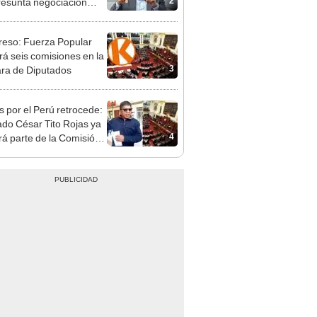
patible y falsedad
ógica
eso: Fuerza Popular
ará seis comisiones en la
3
ra de Diputados
s por el Perú retrocede:
ado César Tito Rojas ya
4
rá parte de la Comisión
ica