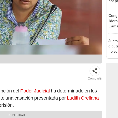
incom
ideol
Congr
lider
Cáma
Junto
diput
no se
de Ét
Compartir
upción del
Poder Judicial
ha determinado en los
nte una casación presentada por
Ludith Orellana
risión.