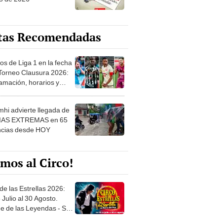
tas Recomendadas
os de Liga 1 en la fecha
 Torneo Clausura 2026:
amación, horarios y
 ver
hi advierte llegada de
IAS EXTREMAS en 65
ncias desde HOY
mos al Circo!
de las Estrellas 2026:
 Julio al 30 Agosto.
e de las Leyendas - San
l