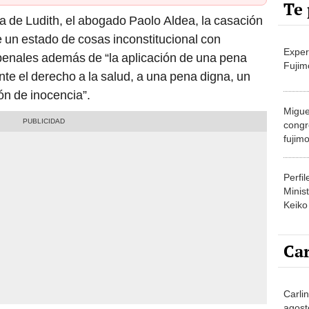
Te 
a de Ludith, el abogado Paolo Aldea, la casación
 un estado de cosas inconstitucional con
Exper
 penales además de “la aplicación de una pena
Fujim
nte el derecho a la salud, a una pena digna, un
ión de inocencia”.
Migue
congr
fujimo
prime
Perfi
Minist
Keiko
Car
Carli
agost