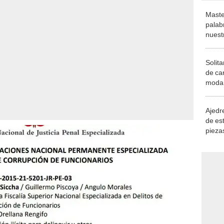
Maste
palab
nuest
Solita
de ca
moda.
demue
Ajedre
de es
piezas
consi