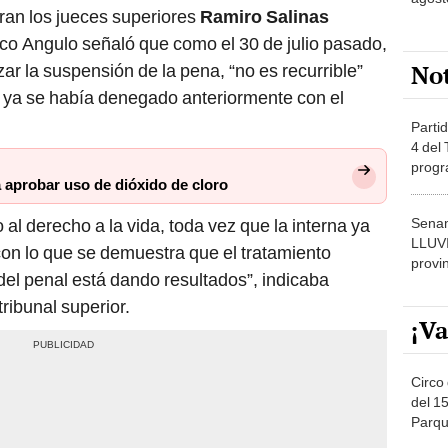
gran los jueces superiores
Ramiro Salinas
co Angulo señaló que como el 30 de julio pasado,
No
ar la suspensión de la pena, “no es recurrible”
e ya se había denegado anteriormente con el
Partid
4 del
progr
 aprobar uso de dióxido de cloro
dónde
Senam
al derecho a la vida, toda vez que la interna ya
LLUV
on lo que se demuestra que el tratamiento
provi
del penal está dando resultados”, indicaba
ribunal superior.
¡Va
Circo 
del 15
Parqu
Migue