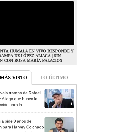
NTA HUMALA EN VIVO RESPONDE Y
RAMPA DE LÓPEZ ALIAGA | SIN
N CON ROSA MARÍA PALACIOS
 MÁS VISTO
LO ÚLTIMO
vala trampa de Rafael
 Aliaga que busca la
1
cción para la
ipalidad de Lima
lía pide 9 años de
ón para Harvey Colchado
2
resunta negociación