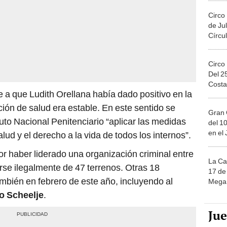
Circo
de Jul
Círcul
Circo
Del 2
Costa
e a que Ludith Orellana había dado positivo en la
ión de salud era estable. En este sentido se
Gran 
uto Nacional Penitenciario “aplicar las medidas
del 10
en el
lud y el derecho a la vida de todos los internos”.
r haber liderado una organización criminal entre
La Ca
rse ilegalmente de 47 terrenos. Otras 18
17 de 
bién en febrero de este año, incluyendo al
Mega 
o Scheelje
.
Ju