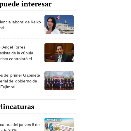
puede interesar
iencia laboral de Keiko
ori
l Ángel Torres:
esista de la cúpula
rista controlará el
r año del Senado
les del primer Gabinete
erial del gobierno de
 Fujimori
lincaturas
ncatura del jueves 6 de
o de 2026