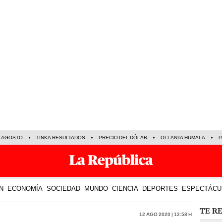
E AGOSTO
TINKA RESULTADOS
PRECIO DEL DÓLAR
OLLANTA HUMALA
P
N
ECONOMÍA
SOCIEDAD
MUNDO
CIENCIA
DEPORTES
ESPECTÁCU
TE R
12 Ago 2020 | 12:58 h