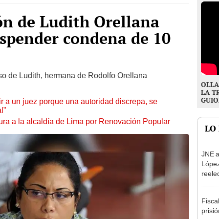
ón de Ludith Orellana
uspender condena de 10
so de Ludith, hermana de Rodolfo Orellana
OLLA
LA T
GUIO
tuir a un juez porque una autoridad discrepa, se
l”
ura a la alcaldía de Lima por Renovación Popular
LO
JNE a
López
reele
Munic
Fisca
prisi
por p