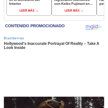
Interior
con Keiko Fujimori en
perse
las mismas horas que la
horri
LEER MÁS
LEER MÁS
presidenta se
encontraba en Junín