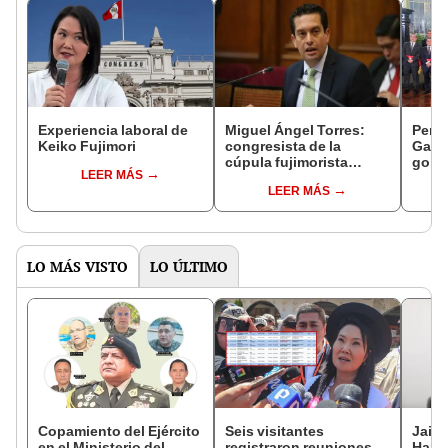
Experiencia laboral de
Miguel Ángel Torres:
Perfi
Keiko Fujimori
congresista de la
Gabin
cúpula fujimorista
gobi
LEER MÁS
controlará el primer año
Fujim
LEER MÁS
del Senado
LO MÁS VISTO
LO ÚLTIMO
Copamiento del Ejército
Seis visitantes
Jaim
en el Ministerio del
registraron reuniones
Harv