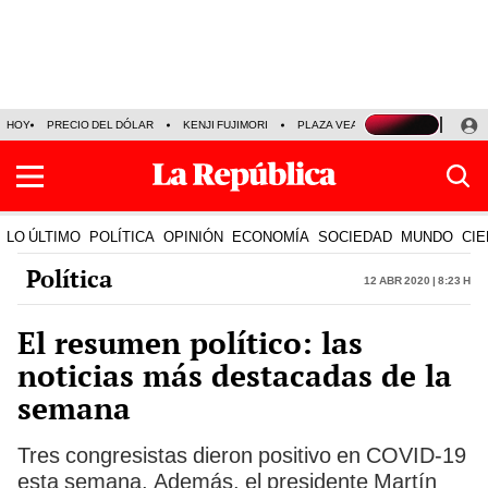
HOY
PRECIO DEL DÓLAR
KENJI FUJIMORI
PLAZA VEA
FERIADOS
KE
LO ÚLTIMO
POLÍTICA
OPINIÓN
ECONOMÍA
SOCIEDAD
MUNDO
CIE
Política
12 Abr 2020 | 8:23 h
El resumen político: las
noticias más destacadas de la
semana
Tres congresistas dieron positivo en COVID-19
esta semana. Además, el presidente Martín