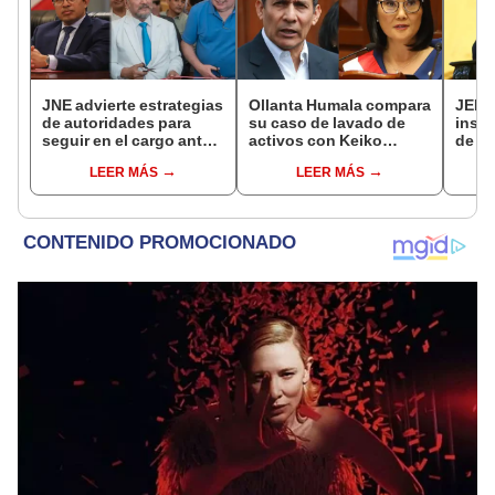
JNE advierte estrategias
Ollanta Humala compara
JEE 
de autoridades para
su caso de lavado de
inscr
seguir en el cargo ante
activos con Keiko
de Ra
prohibición de la
Fujimori: "Nosotros no
como 
LEER MÁS
LEER MÁS
reelección
recibimos, ella sí
de L
recibió"