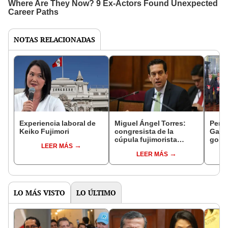
NOTAS RELACIONADAS
Experiencia laboral de
Miguel Ángel Torres:
Perfi
Keiko Fujimori
congresista de la
Gabin
cúpula fujimorista
gobi
LEER MÁS
controlará el primer año
Fujim
LEER MÁS
del Senado
LO MÁS VISTO
LO ÚLTIMO