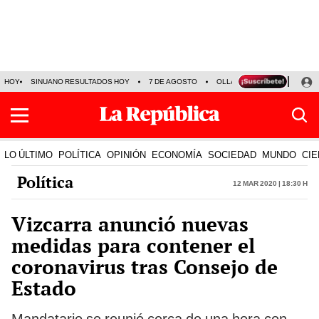
HOY
SINUANO RESULTADOS HOY
7 DE AGOSTO
OLLANTA HUMALA
PAPA
LO ÚLTIMO
POLÍTICA
OPINIÓN
ECONOMÍA
SOCIEDAD
MUNDO
CIE
Política
12 Mar 2020 | 18:30 h
Vizcarra anunció nuevas
medidas para contener el
coronavirus tras Consejo de
Estado