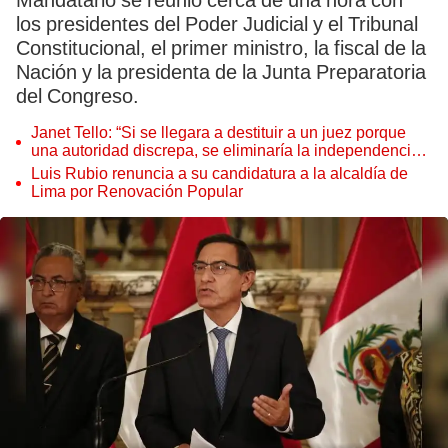
Mandatario se reunió cerca de una hora con
los presidentes del Poder Judicial y el Tribunal
Constitucional, el primer ministro, la fiscal de la
Nación y la presidenta de la Junta Preparatoria
del Congreso.
Janet Tello: “Si se llegara a destituir a un juez porque
una autoridad discrepa, se eliminaría la independencia
judicial”
Luis Rubio renuncia a su candidatura a la alcaldía de
Lima por Renovación Popular