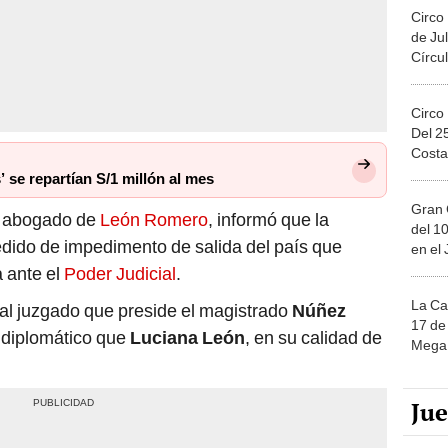
Circo
de Jul
Círcul
Circo
Del 2
Costa
’ se repartían S/1 millón al mes
Gran 
, abogado de
León Romero
, informó que la
del 10
edido de impedimento de salida del país que
en el
 ante el
Poder Judicial
.
La Ca
ó al juzgado que preside el magistrado
Núñez
17 de 
y diplomático que
Luciana León
, en su calidad de
Mega 
Ju