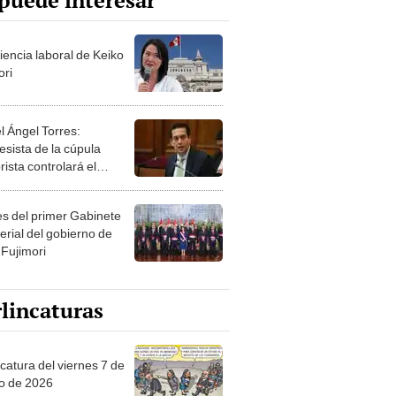
puede interesar
iencia laboral de Keiko
ori
l Ángel Torres:
esista de la cúpula
rista controlará el
r año del Senado
les del primer Gabinete
erial del gobierno de
 Fujimori
lincaturas
catura del viernes 7 de
o de 2026