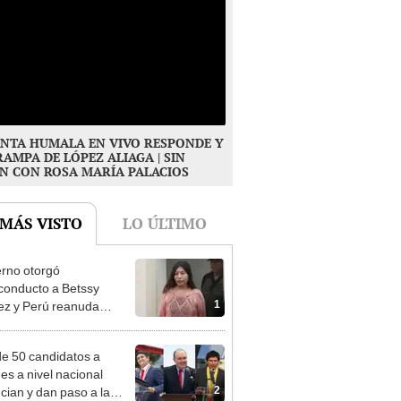
NTA HUMALA EN VIVO RESPONDE Y
RAMPA DE LÓPEZ ALIAGA | SIN
N CON ROSA MARÍA PALACIOS
 MÁS VISTO
LO ÚLTIMO
rno otorgó
conducto a Betssy
1
z y Perú reanuda
iones diplomáticas con
co
e 50 candidatos a
des a nivel nacional
2
cian y dan paso a la