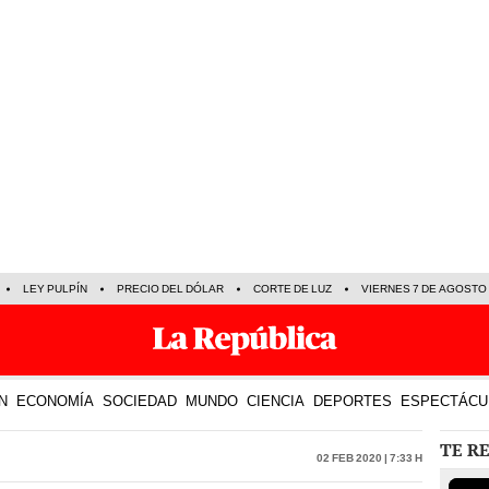
LEY PULPÍN
PRECIO DEL DÓLAR
CORTE DE LUZ
VIERNES 7 DE AGOSTO
N
ECONOMÍA
SOCIEDAD
MUNDO
CIENCIA
DEPORTES
ESPECTÁCU
TE R
02 Feb 2020 | 7:33 h