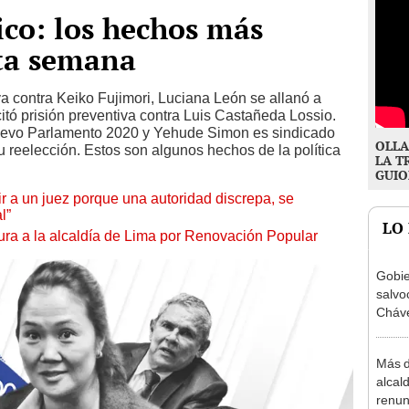
ico: los hechos más
sta semana
iva contra Keiko Fujimori, Luciana León se allanó a
citó prisión preventiva contra Luis Castañeda Lossio.
evo Parlamento 2020 y Yehude Simon es sindicado
OLLA
su reelección. Estos son algunos hechos de la política
LA T
GUIO
tuir a un juez porque una autoridad discrepa, se
l”
LO
ura a la alcaldía de Lima por Renovación Popular
Gobie
salvo
Cháve
relac
Méxi
Más d
alcal
renun