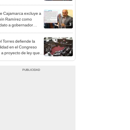
cción encubierta
e Cajamarca excluye a
uín Ramírez como
3
dato a gobernador
nal por ocultar sentencia
l Torres defiende la
alidad en el Congreso
4
e a proyecto de ley que
ea la presencialidad