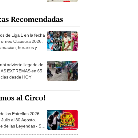
tas Recomendadas
os de Liga 1 en la fecha
 Torneo Clausura 2026:
amación, horarios y
 ver
hi advierte llegada de
IAS EXTREMAS en 65
ncias desde HOY
mos al Circo!
de las Estrellas 2026:
 Julio al 30 Agosto.
e de las Leyendas - San
l