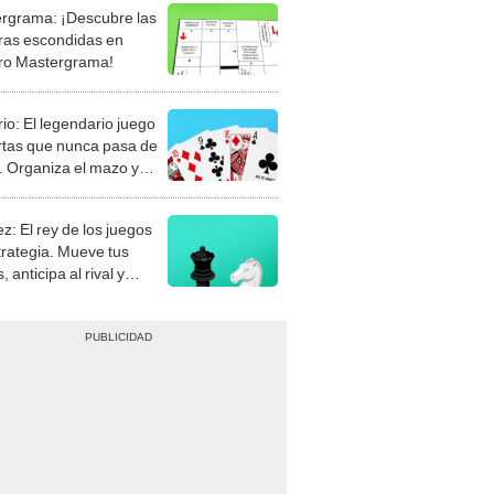
rgrama: ¡Descubre las
ras escondidas en
ro Mastergrama!
rio: El legendario juego
rtas que nunca pasa de
 Organiza el mazo y
stra tu habilidad.
z: El rey de los juegos
trategia. Mueve tus
, anticipa al rival y
gue el jaque mate.