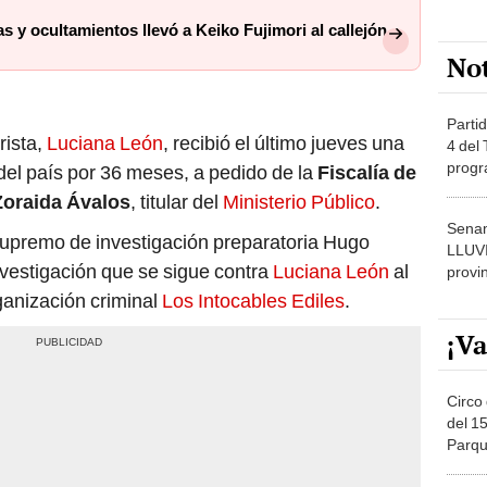
 y ocultamientos llevó a Keiko Fujimori al callejón
No
Partid
rista,
Luciana León
, recibió el último jueves una
4 del
progr
el país por 36 meses, a pedido de la
Fiscalía de
dónde
Zoraida Ávalos
, titular del
Ministerio Público
.
Senam
 supremo de investigación preparatoria Hugo
LLUV
nvestigación que se sigue contra
Luciana León
al
provi
ganización criminal
Los Intocables Ediles
.
¡Va
Circo 
del 15
Parqu
Migue