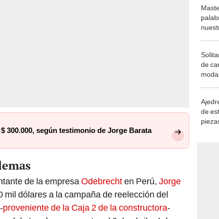
Maste
palab
nuest
Solita
de ca
moda.
demue
Ajedre
de es
piezas
$ 300.000, según testimonio de Jorge Barata
consi
lemas
entante de la empresa
Odebrecht
en Perú,
Jorge
0 mil dólares a la campaña de reelección del
-
proveniente de la Caja 2 de la constructora
-