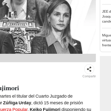
reele
JEE d
Joaq
candi
regio
Migue
virtu
frent
plant
Compartir
ujimori
martes el titular del Cuarto Juzgado de
or Zúñiga Urday
, dictó 15 meses de prisión
uerza Popular
,
Keiko Fujimori
disponiendo su