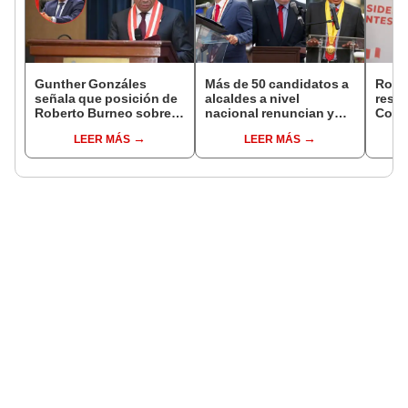
Gunther Gonzáles
Más de 50 candidatos a
Robe
señala que posición de
alcaldes a nivel
respo
Roberto Burneo sobre
nacional renuncian y
Cong
reelección de López
dan paso a la reelección
reele
LEER MÁS
LEER MÁS
Aliaga no representan al
encubierta
de al
JNE