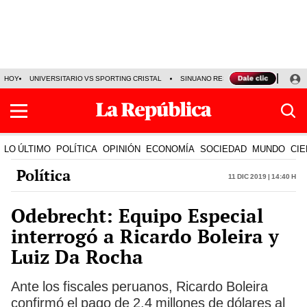
HOY
UNIVERSITARIO VS SPORTING CRISTAL
SINUANO RESULTADOS HOY
CA
LO ÚLTIMO
POLÍTICA
OPINIÓN
ECONOMÍA
SOCIEDAD
MUNDO
CIE
Política
11 Dic 2019 | 14:40 h
Odebrecht: Equipo Especial
interrogó a Ricardo Boleira y
Luiz Da Rocha
Ante los fiscales peruanos, Ricardo Boleira
confirmó el pago de 2,4 millones de dólares al