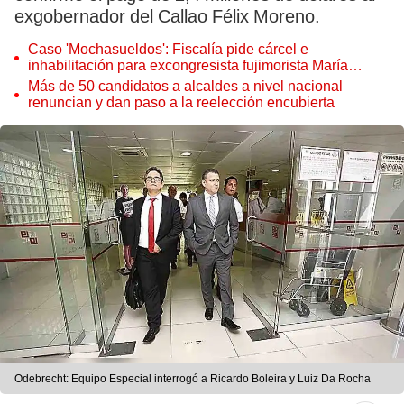
exgobernador del Callao Félix Moreno.
Caso 'Mochasueldos': Fiscalía pide cárcel e
inhabilitación para excongresista fujimorista María
Cordero Jon Tay
Más de 50 candidatos a alcaldes a nivel nacional
renuncian y dan paso a la reelección encubierta
Odebrecht: Equipo Especial interrogó a Ricardo Boleira y Luiz Da Rocha