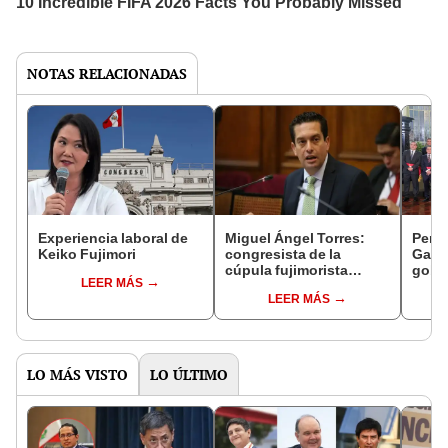
NOTAS RELACIONADAS
Experiencia laboral de
Miguel Ángel Torres:
Perfi
Keiko Fujimori
congresista de la
Gabin
cúpula fujimorista
gobi
LEER MÁS
controlará el primer año
Fujim
LEER MÁS
del Senado
LO MÁS VISTO
LO ÚLTIMO