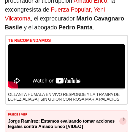
procurador anticorrupción
Amado Enco
, la
excongresista de
Fuerza Popular,
Yeni
Vilcatoma
, el exprocurador
Mario Cavagnaro
Basile
y el abogado
Pedro Panta
.
TE RECOMENDAMOS
OLLANTA HUMALA EN VIVO RESPONDE Y LA TRAMPA DE
LÓPEZ ALIAGA | SIN GUION CON ROSA MARÍA PALACIOS
PUEDES VER
Jorge Ramírez: Estamos evaluando tomar acciones
legales contra Amado Enco [VIDEO]