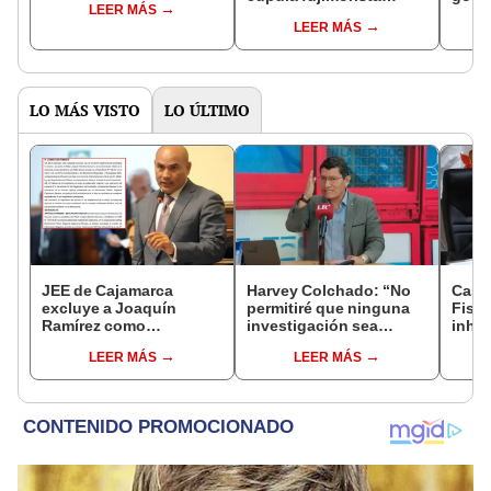
LEER MÁS
controlará el primer año
Fujim
LEER MÁS
del Senado
LO MÁS VISTO
LO ÚLTIMO
JEE de Cajamarca
Harvey Colchado: “No
Caso
excluye a Joaquín
permitiré que ninguna
Fisca
Ramírez como
investigación sea
inhab
candidato a gobernador
utilizada como presión
exco
LEER MÁS
LEER MÁS
regional por ocultar
política”
fujim
sentencia
Cord