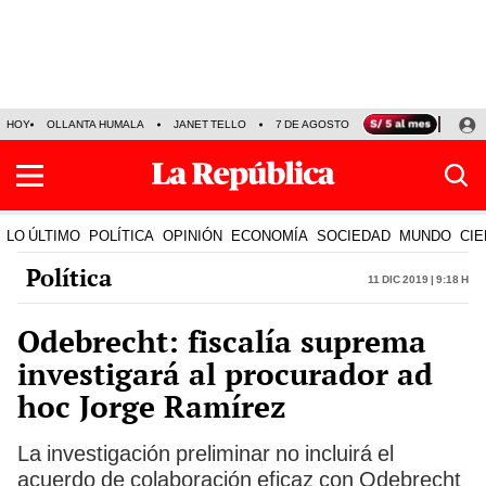
HOY
OLLANTA HUMALA
JANET TELLO
7 DE AGOSTO
TINKA RESULTADOS
LO ÚLTIMO
POLÍTICA
OPINIÓN
ECONOMÍA
SOCIEDAD
MUNDO
CIE
Política
11 Dic 2019 | 9:18 h
Odebrecht: fiscalía suprema
investigará al procurador ad
hoc Jorge Ramírez
La investigación preliminar no incluirá el
acuerdo de colaboración eficaz con Odebrecht