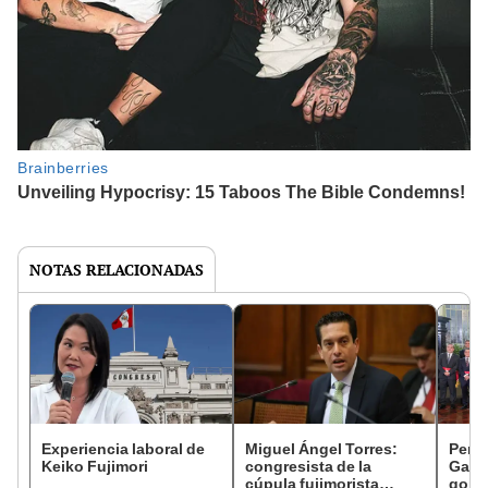
NOTAS RELACIONADAS
Experiencia laboral de
Miguel Ángel Torres:
Perfi
Keiko Fujimori
congresista de la
Gabin
cúpula fujimorista
gobi