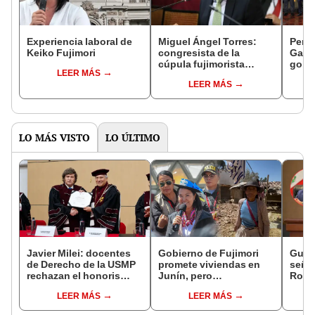
Experiencia laboral de
Miguel Ángel Torres:
Perfi
Keiko Fujimori
congresista de la
Gabin
cúpula fujimorista
gobi
LEER MÁS
controlará el primer año
Fujim
LEER MÁS
del Senado
LO MÁS VISTO
LO ÚLTIMO
Javier Milei: docentes
Gobierno de Fujimori
Gunt
de Derecho de la USMP
promete viviendas en
señal
rechazan el honoris
Junín, pero
Robe
causa otorgado al
damnificados del sismo
reele
LEER MÁS
LEER MÁS
presidente de Argentina
se quejan por la lentitud
Aliag
JNE