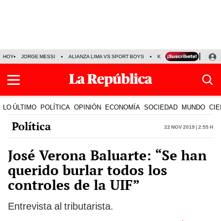
HOY
JORGE MESSI
ALIANZA LIMA VS SPORT BOYS
KENJI FUJIMORI
PRE
LO ÚLTIMO
POLÍTICA
OPINIÓN
ECONOMÍA
SOCIEDAD
MUNDO
CIE
Política
22 Nov 2019 | 2:55 h
José Verona Baluarte: “Se han
querido burlar todos los
controles de la UIF”
Entrevista al tributarista.