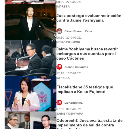
08:29 | 22/04/2021
IMPRESA
Juez postergó evaluar restricción
contra Jaime Yoshiyama
César Romero Calle
08:10 | 22/04/2021
KEIKO FUJIMORI
Jaime Yoshiyama busca revertir
embargos a sus cuentas por el
caso Cócteles
Alonso Collantes
12:18 | 13/04/2021
IMPRESA
Fiscalía tiene 35 testigos que
implican a Keiko Fujimori
La República
07:55 | 09/04/2021
JAIME YOSHIYAMA
Odebrecht: Juez evalúa esta tarde
impedimento de salida contra