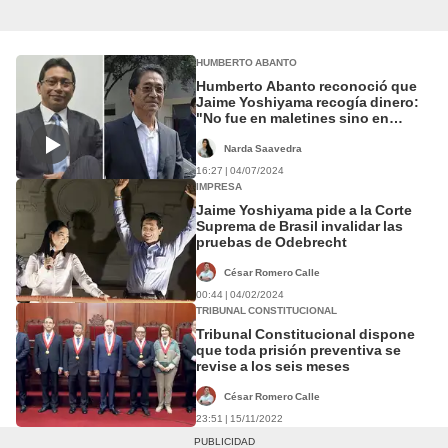
HUMBERTO ABANTO
Humberto Abanto reconoció que
Jaime Yoshiyama recogía dinero:
"No fue en maletines sino en
sobres"
Narda Saavedra
16:27 | 04/07/2024
IMPRESA
Jaime Yoshiyama pide a la Corte
Suprema de Brasil invalidar las
pruebas de Odebrecht
César Romero Calle
00:44 | 04/02/2024
TRIBUNAL CONSTITUCIONAL
Tribunal Constitucional dispone
que toda prisión preventiva se
revise a los seis meses
César Romero Calle
23:51 | 15/11/2022