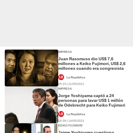
IMPRESA
Juan Rassmuss dio US$ 7,6
millones a Keiko Fujimori, US$ 2,6
millones cuando era congresista
La República
05:15 | 21/05/2021
IMPRESA
Jorge Yoshiyama captó a 24
personas para lavar US$ 1 millón
de Odebrecht para Keiko Fujimori
La República
16:39 | 14/05/2021
KEIKO FUJIMORI
Jaime Yoshiyama cuestiona