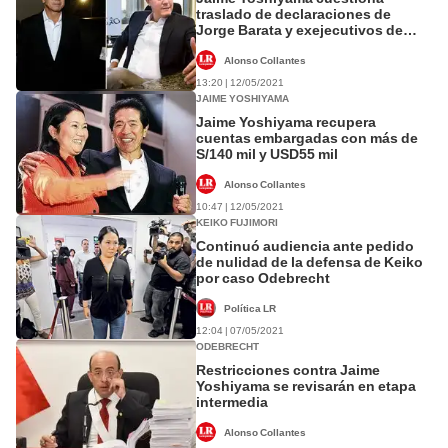
traslado de declaraciones de
Jorge Barata y exejecutivos de
Odebrecht
Alonso Collantes
13:20 | 12/05/2021
JAIME YOSHIYAMA
Jaime Yoshiyama recupera
cuentas embargadas con más de
S/140 mil y USD55 mil
Alonso Collantes
10:47 | 12/05/2021
KEIKO FUJIMORI
Continuó audiencia ante pedido
de nulidad de la defensa de Keiko
por caso Odebrecht
Política LR
12:04 | 07/05/2021
ODEBRECHT
Restricciones contra Jaime
Yoshiyama se revisarán en etapa
intermedia
Alonso Collantes