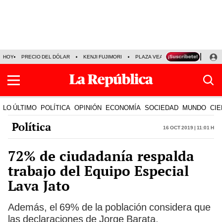
HOY
PRECIO DEL DÓLAR
KENJI FUJIMORI
PLAZA VEA
FERIADOS
KE
LO ÚLTIMO
POLÍTICA
OPINIÓN
ECONOMÍA
SOCIEDAD
MUNDO
CIE
Política
16 Oct 2019 | 11:01 h
72% de ciudadanía respalda
trabajo del Equipo Especial
Lava Jato
Además, el 69% de la población considera que
las declaraciones de Jorge Barata,