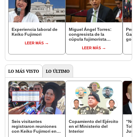
Experiencia laboral de
Miguel Ángel Torres:
Perfi
Keiko Fujimori
congresista de la
Gabin
cúpula fujimorista
gobi
LEER MÁS
controlará el primer año
Fujim
LEER MÁS
del Senado
LO MÁS VISTO
LO ÚLTIMO
Seis visitantes
Copamiento del Ejército
“No s
registraron reuniones
en el Ministerio del
Toled
con Keiko Fujimori en
Interior
Justi
las mismas horas que la
benef