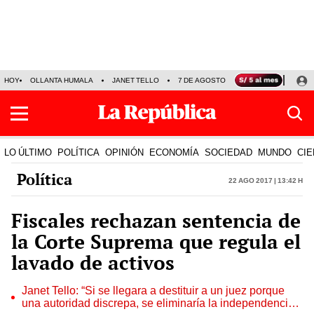
HOY
OLLANTA HUMALA
JANET TELLO
7 DE AGOSTO
TINKA RESULTADOS
LO ÚLTIMO
POLÍTICA
OPINIÓN
ECONOMÍA
SOCIEDAD
MUNDO
CIE
Política
22 Ago 2017 | 13:42 h
Fiscales rechazan sentencia de
la Corte Suprema que regula el
lavado de activos
Janet Tello: “Si se llegara a destituir a un juez porque
una autoridad discrepa, se eliminaría la independencia