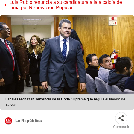
judicial”
Luis Rubio renuncia a su candidatura a la alcaldía de
Lima por Renovación Popular
Fiscales rechazan sentencia de la Corte Suprema que regula el lavado de
activos
La República
Compartir