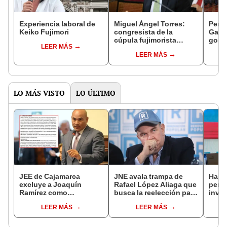
Experiencia laboral de
Miguel Ángel Torres:
Perfi
Keiko Fujimori
congresista de la
Gabin
cúpula fujimorista
gobi
LEER MÁS
controlará el primer año
Fujim
LEER MÁS
del Senado
LO MÁS VISTO
LO ÚLTIMO
JEE de Cajamarca
JNE avala trampa de
Harv
excluye a Joaquín
Rafael López Aliaga que
permi
Ramírez como
busca la reelección para
inves
candidato a gobernador
la Municipalidad de
utili
LEER MÁS
LEER MÁS
regional por ocultar
Lima
polít
sentencia