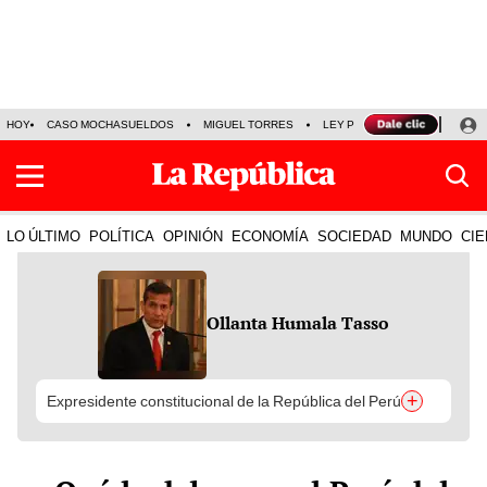
HOY
CASO MOCHASUELDOS
MIGUEL TORRES
LEY PULPÍN
PRECIO DEL
LO ÚLTIMO
POLÍTICA
OPINIÓN
ECONOMÍA
SOCIEDAD
MUNDO
CIE
Ollanta Humala Tasso
+
Expresidente constitucional de la República del Perú