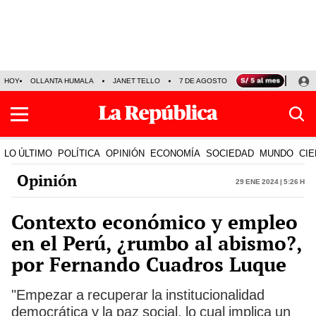
HOY
OLLANTA HUMALA
JANET TELLO
7 DE AGOSTO
TINKA RESULTADOS
LO ÚLTIMO
POLÍTICA
OPINIÓN
ECONOMÍA
SOCIEDAD
MUNDO
CIE
Opinión
29 Ene 2024 | 5:26 h
Contexto económico y empleo
en el Perú, ¿rumbo al abismo?,
por Fernando Cuadros Luque
"Empezar a recuperar la institucionalidad
democrática y la paz social, lo cual implica un