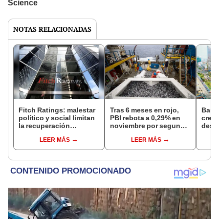
NOTAS RELACIONADAS
Fitch Ratings: malestar
Tras 6 meses en rojo,
Banc
político y social limitan
PBI rebota a 0,29% en
crece
la recuperación
noviembre por segunda
desc
económica peruana
temporada de
domi
LEER MÁS
LEER MÁS
anchoveta