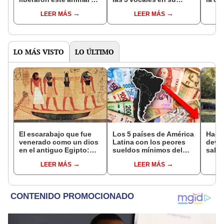
ahora destruye los
nombre: América cuenta
pose
LEER MÁS
LEER MÁS
bosques milenarios de
con uno
simil
la Patagonia
LO MÁS VISTO
LO ÚLTIMO
El escarabajo que fue
Los 5 países de América
Hace
venerado como un dios
Latina con los peores
devo
en el antiguo Egipto:
sueldos mínimos del
salva
esta es la sorprendente
2025, según Statista:
está
LEER MÁS
LEER MÁS
razón
Perú está entre ellos
refor
de fo