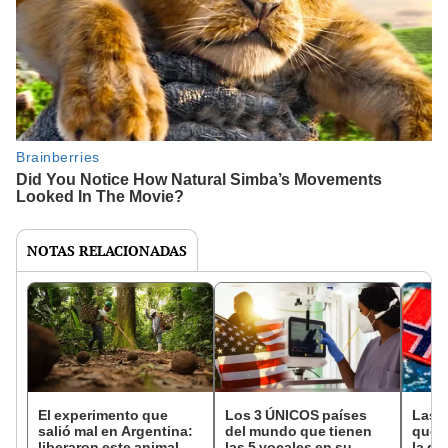
NOTAS RELACIONADAS
El experimento que
Los 3 ÚNICOS países
Las 
salió mal en Argentina:
del mundo que tienen
que s
liberaron este animal y
las 5 vocales en su
la de