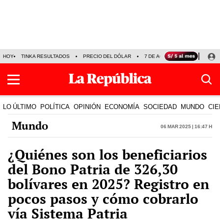
HOY
TINKA RESULTADOS
PRECIO DEL DÓLAR
7 DE AGOSTO
OLLANTA H
LO ÚLTIMO
POLÍTICA
OPINIÓN
ECONOMÍA
SOCIEDAD
MUNDO
CIE
Mundo
06 Mar 2025 | 16:47 h
¿Quiénes son los beneficiarios
del Bono Patria de 326,30
bolívares en 2025? Registro en
pocos pasos y cómo cobrarlo
vía Sistema Patria