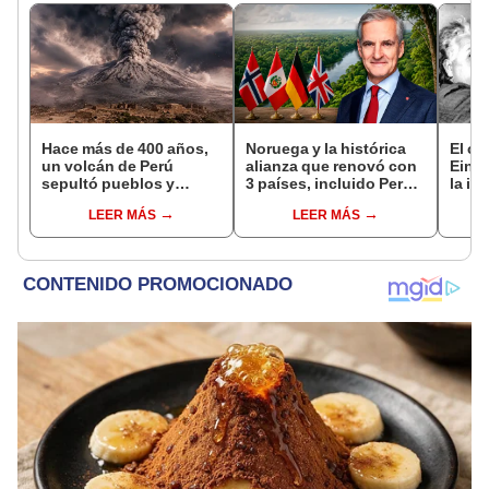
Hace más de 400 años,
Noruega y la histórica
El co
un volcán de Perú
alianza que renovó con
Einst
sepultó pueblos y
3 países, incluido Perú,
la in
provocó uno de los
para frenar la
no ti
LEER MÁS
LEER MÁS
veranos más fríos de la
deforestación de la
mate
historia: sigue bajo
Amazonía al 2030
monitoreo