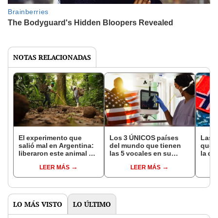
NOTAS RELACIONADAS
El experimento que
Los 3 ÚNICOS países
Las 
salió mal en Argentina:
del mundo que tienen
que s
liberaron este animal y
las 5 vocales en su
la de
ahora destruye los
nombre: América cuenta
pose
LEER MÁS
LEER MÁS
bosques milenarios de
con uno
simil
la Patagonia
LO MÁS VISTO
LO ÚLTIMO