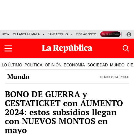
HOY
OLLANTA HUMALA
JANET TELLO
7 DE AGOSTO
TINKA RESULTADOS
LO ÚLTIMO
POLÍTICA
OPINIÓN
ECONOMÍA
SOCIEDAD
MUNDO
CIE
Mundo
09 May 2024 | 7:34 h
BONO DE GUERRA y
CESTATICKET con AUMENTO
2024: estos subsidios llegan
con NUEVOS MONTOS en
mayo