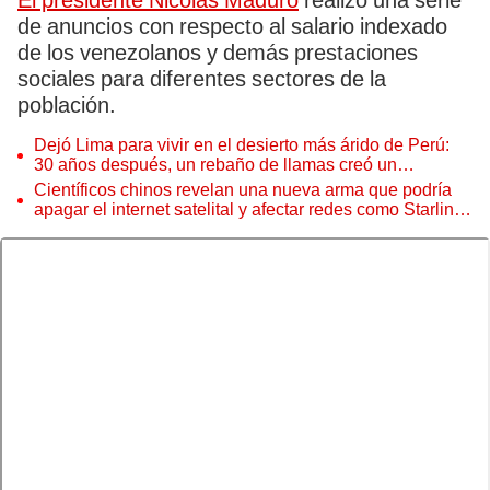
El presidente Nicolás Maduro
realizó una serie
de anuncios con respecto al salario indexado
de los venezolanos y demás prestaciones
sociales para diferentes sectores de la
población.
Dejó Lima para vivir en el desierto más árido de Perú:
30 años después, un rebaño de llamas creó un
sorprendente ecosistema
Científicos chinos revelan una nueva arma que podría
apagar el internet satelital y afectar redes como Starlink
de Elon Musk