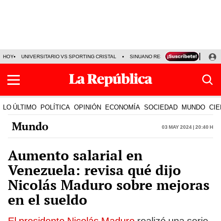
HOY
UNIVERSITARIO VS SPORTING CRISTAL
SINUANO RESULTADOS HOY
CA
LO ÚLTIMO
POLÍTICA
OPINIÓN
ECONOMÍA
SOCIEDAD
MUNDO
CIE
Mundo
03 May 2024 | 20:40 h
Aumento salarial en
Venezuela: revisa qué dijo
Nicolás Maduro sobre mejoras
en el sueldo