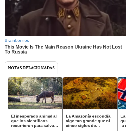
NOTAS RELACIONADAS
El inesperado animal al
La Amazonía escondía
Las 
que los científicos
algo tan grande que ni
que s
recurrieron para salvar
cinco siglos de
la de
la naturaleza: la
exploraciones lograron
pose