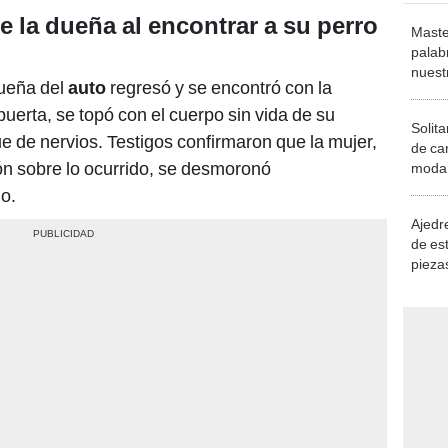
e la dueña al encontrar a su perro
Maste
palab
nuest
dueña del
auto
regresó y se encontró con la
puerta, se topó con el cuerpo sin vida de su
Solita
ue de nervios. Testigos confirmaron que la mujer,
de ca
ón sobre lo ocurrido, se desmoronó
moda.
demue
o.
Ajedre
de es
piezas
consi