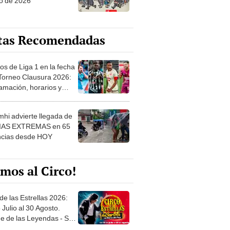
o de 2026
tas Recomendadas
os de Liga 1 en la fecha
 Torneo Clausura 2026:
amación, horarios y
 ver
hi advierte llegada de
IAS EXTREMAS en 65
ncias desde HOY
mos al Circo!
de las Estrellas 2026:
 Julio al 30 Agosto.
e de las Leyendas - San
l