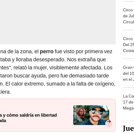
Circo
de Jul
Círcul
Circo
Del 2
Costa
na de la zona, el
perro
fue visto por primera vez
ltaba y lloraba desesperado. Nos extraña que
ntes", relató la mujer, visiblemente afectada. Los
Gran 
del 10
ntaron buscar ayuda, pero fue demasiado tarde
en el
. El calor extremo, sumado a la falta de oxígeno,
iera.
La Ca
17 de 
Mega 
a y cómo saldría en libertad
ada
Ju