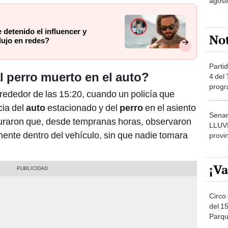
agost
 detenido el influencer y
No
lujo en redes?
Partid
 perro muerto en el auto?
4 del
progr
lrededor de las 15:20, cuando un policía que
dónde
cia del
auto
estacionado y del
perro
en el asiento
Senam
uraron que, desde tempranas horas, observaron
LLUV
ente dentro del vehículo, sin que nadie tomara
provi
¡Va
Circo 
del 15
Parqu
Migue