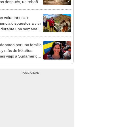
2
os después, un rebaño
amas creó un
endente ecosistema
n voluntarios sin
iencia dispuestos a vivir
3
s durante una semana:
cuidar caballos, burros y
 animales rescatados en
doptada por una familia
fugio por 2 horas
 y más de 50 años
4
és viajó a Sudamérica
sca de sus raíces:
ntré esa parte faltante"