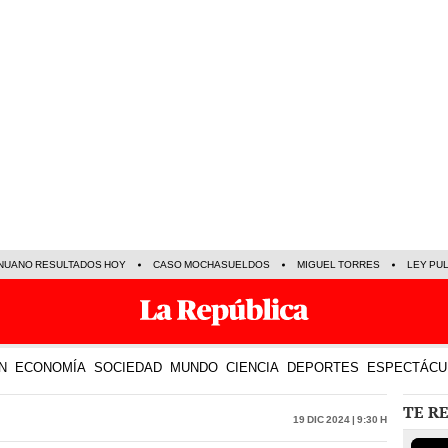
NUANO RESULTADOS HOY
CASO MOCHASUELDOS
MIGUEL TORRES
LEY PU
N
ECONOMÍA
SOCIEDAD
MUNDO
CIENCIA
DEPORTES
ESPECTÁCU
TE R
19 Dic 2024 | 9:30 h