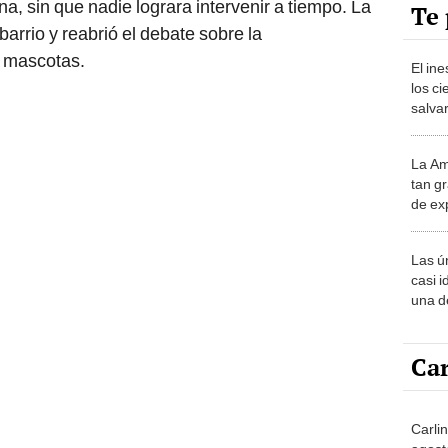
, sin que nadie lograra intervenir a tiempo. La
Te 
arrio y reabrió el debate sobre la
e mascotas.
El in
los ci
salvar
reint
salvaj
La Am
desie
tan gr
más v
de ex
encont
podrí
Las ú
sabía
casi i
una d
muy s
Car
Carlin