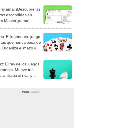
rgrama: ¡Descubre las
ras escondidas en
ro Mastergrama!
rio: El legendario juego
rtas que nunca pasa de
 Organiza el mazo y
stra tu habilidad.
z: El rey de los juegos
trategia. Mueve tus
, anticipa al rival y
gue el jaque mate.