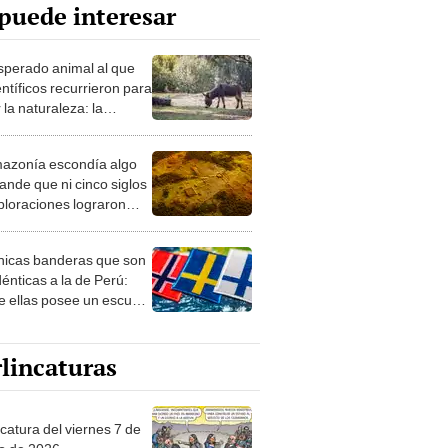
puede interesar
esperado animal al que
entíficos recurrieron para
 la naturaleza: la
roducción de un asno
e está convirtiendo el
azonía escondía algo
rto en un paisaje con
ande que ni cinco siglos
ida
ploraciones lograron
rarlo: el hallazgo
a cambiar todo lo que se
nicas banderas que son
 sobre su pasado
dénticas a la de Perú:
e ellas posee un escudo
imilar
lincaturas
catura del viernes 7 de