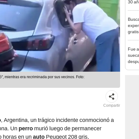
30 añ
de ll
sorpr
Busca
exper
grati
para 
otros
Fue a
un re
sueca
despu
en bu
"Enco
", mientras era recriminada por sus vecinos. Foto:
Compartir
o
, Argentina, un trágico incidente conmocionó a
zona. Un
perro
murió luego de permanecer
o horas en un
auto
Peugeot 208 gris,