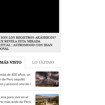
 SON LOS REGISTROS AKÁSHICOS?
UE REVELA ESTA MIRADA
RITUAL | ASTROMOOD CON JHAN
DOVAL
 MÁS VISTO
LO ÚLTIMO
más de 400 años, un
n de Perú sepultó
1
os y provocó uno de los
os más fríos de la
ria: sigue bajo monitoreo
ima para vivir en el
rto más árido de Perú: