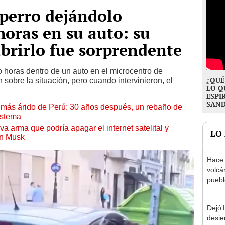
perro dejándolo
horas en su auto: su
ubrirlo fue sorprendente
 horas dentro de un auto en el microcentro de
¿QUÉ
n sobre la situación, pero cuando intervinieron, el
LO Q
ESPI
SAN
to más árido de Perú: 30 años después, un rebaño de
istema
a arma que podría apagar el internet satelital y
LO
on Musk
Hace 
volcá
puebl
veran
histo
Dejó L
desie