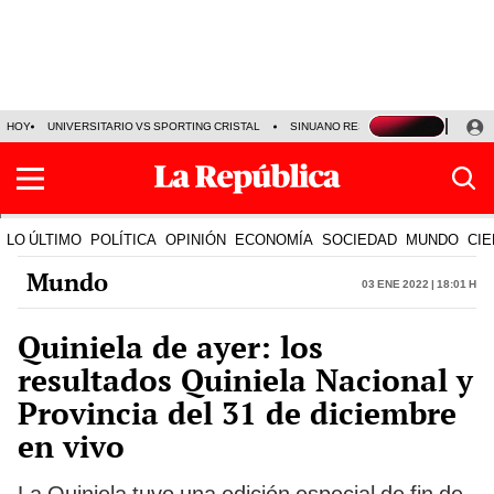
HOY
UNIVERSITARIO VS SPORTING CRISTAL
SINUANO RESULTADOS HOY
CA
LO ÚLTIMO
POLÍTICA
OPINIÓN
ECONOMÍA
SOCIEDAD
MUNDO
CIE
Mundo
03 Ene 2022 | 18:01 h
Quiniela de ayer: los
resultados Quiniela Nacional y
Provincia del 31 de diciembre
en vivo