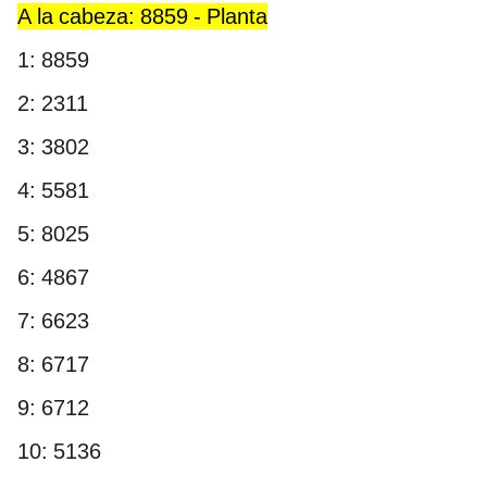
A la cabeza: 8859 - Planta
1: 8859
2: 2311
3: 3802
4: 5581
5: 8025
6: 4867
7: 6623
8: 6717
9: 6712
10: 5136