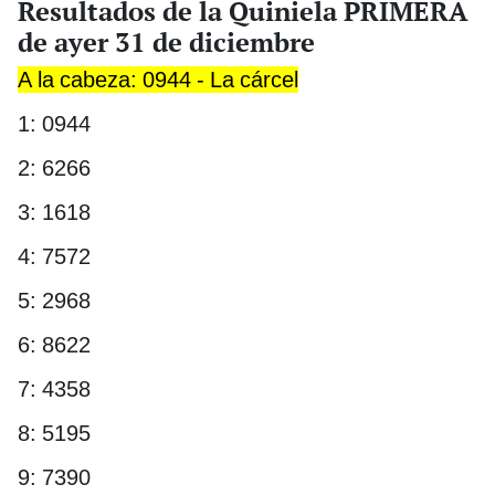
Resultados de la Quiniela PRIMERA
de ayer 31 de diciembre
A la cabeza: 0944 - La cárcel
1: 0944
2: 6266
3: 1618
4: 7572
5: 2968
6: 8622
7: 4358
8: 5195
9: 7390