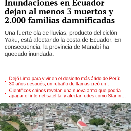
Inundaciones en Ecuador
dejan al menos 3 muertos y
2.000 familias damnificadas
Una fuerte ola de lluvias, producto del ciclón
Yaku, está afectando la costa de Ecuador. En
consecuencia, la provincia de Manabí ha
quedado inundada.
Dejó Lima para vivir en el desierto más árido de Perú:
30 años después, un rebaño de llamas creó un
sorprendente ecosistema
Científicos chinos revelan una nueva arma que podría
apagar el internet satelital y afectar redes como Starlink
de Elon Musk