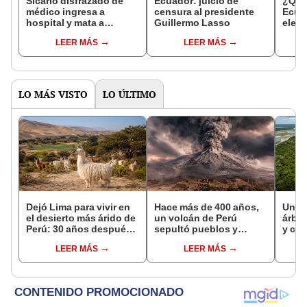
Sicario disfrazado de
Ecuador: juicio de
¿Qué 
médico ingresa a
censura al presidente
Ecuad
hospital y mata a
Guillermo Lasso
elecc
delincuente que estaba
refe
LEER MÁS
LEER MÁS
internado
Lass
LO MÁS VISTO
LO ÚLTIMO
Dejó Lima para vivir en
Hace más de 400 años,
Un h
el desierto más árido de
un volcán de Perú
árbol
Perú: 30 años después,
sepultó pueblos y
y cam
un rebaño de llamas
provocó uno de los
siem
LEER MÁS
LEER MÁS
creó un sorprendente
veranos más fríos de la
super
ecosistema
historia: sigue bajo
Parq
monitoreo
de P