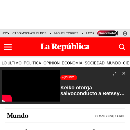
HOY
CASO MOCHASUELDOS
MIGUEL TORRES
LEY PULPÍN
PRECIO DEL
LO ÚLTIMO
POLÍTICA
OPINIÓN
ECONOMÍA
SOCIEDAD
MUNDO
CIE
EN VIVO
Keiko otorga
salvoconducto a Betssy
Chávez y renuevan
Petroperú | Sin Guion con
Rosa María Palacios
Mundo
09 Mar 2023 | 14:50 h