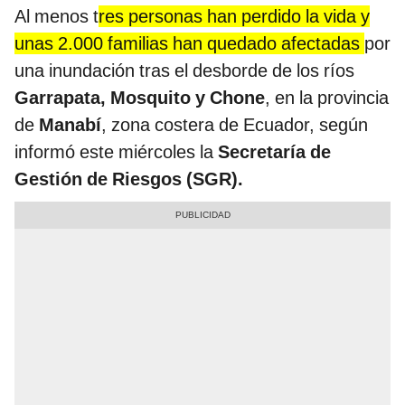
Al menos t
res personas han perdido la vida y
unas 2.000 familias han quedado afectadas
por
una inundación tras el desborde de los ríos
Garrapata, Mosquito y Chone
, en la provincia
de
Manabí
, zona costera de Ecuador, según
informó este miércoles la
Secretaría de
Gestión de Riesgos (SGR).