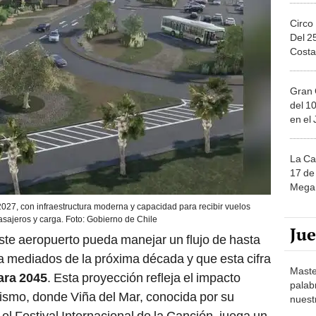
Circo
Del 2
Costa
Gran 
del 10
en el
La Ca
17 de 
Mega 
027, con infraestructura moderna y capacidad para recibir vuelos
sajeros y carga. Foto: Gobierno de Chile
Ju
este aeropuerto pueda manejar un flujo de hasta
 mediados de la próxima década y que esta cifra
Maste
ara 2045
. Esta proyección refleja el impacto
palab
rismo, donde Viña del Mar, conocida por su
nuest
el Festival Internacional de la Canción, juega un