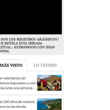
 SON LOS REGISTROS AKÁSHICOS?
UE REVELA ESTA MIRADA
RITUAL | ASTROMOOD CON JHAN
DOVAL
 MÁS VISTO
LO ÚLTIMO
n voluntarios sin
iencia dispuestos a vivir
1
s durante una semana:
cuidar caballos, burros y
 animales rescatados en
e 100 años de minería
fugio por 2 horas
ron la isla donde