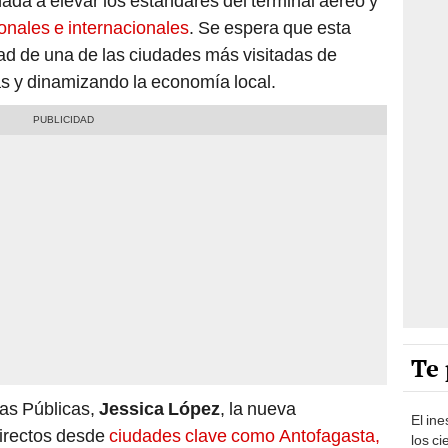
nada a elevar los estándares del terminal aéreo y
ionales e internacionales
. Se espera que esta
ad de una de las ciudades más visitadas de
as y dinamizando la economía local.
Te 
ras Públicas,
Jessica López
, la nueva
El in
directos desde
ciudades clave como Antofagasta,
los ci