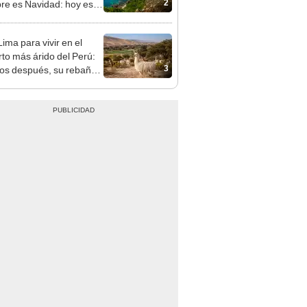
2
re es Navidad: hoy es
ntuario natural y destino
tico mundial
ima para vivir en el
rto más árido del Perú:
3
os después, su rebaño
amas creó un
endente ecosistema