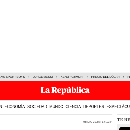
A VS SPORT BOYS
JORGE MESSI
KENJI FUJIMORI
PRECIO DEL DÓLAR
F
N
ECONOMÍA
SOCIEDAD
MUNDO
CIENCIA
DEPORTES
ESPECTÁCU
TE R
08 Dic 2024 | 17:13 h