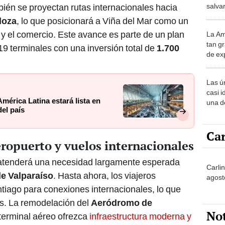
salvar
bién se proyectan rutas internacionales hacia
reint
doza
, lo que posicionará a Viña del Mar como un
salvaj
 y el comercio. Este avance es parte de un plan
La Am
desie
tan gr
más v
9 terminales con una inversión total de
1.700
de ex
encont
podrí
Las ú
sabía
casi i
mérica Latina estará lista en
una d
el país
muy s
Car
ropuerto y vuelos internacionales
tenderá una necesidad largamente esperada
Carli
e Valparaíso
. Hasta ahora, los viajeros
agost
tiago para conexiones internacionales, lo que
s. La remodelación del
Aeródromo de
No
 terminal aéreo ofrezca
infraestructura moderna y