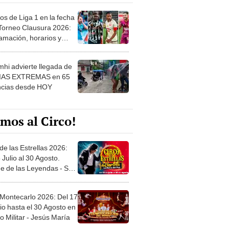
os de Liga 1 en la fecha
 Torneo Clausura 2026:
amación, horarios y
 ver
hi advierte llegada de
IAS EXTREMAS en 65
ncias desde HOY
mos al Circo!
de las Estrellas 2026:
 Julio al 30 Agosto.
e de las Leyendas - San
l
 Montecarlo 2026: Del 17
io hasta el 30 Agosto en
o Militar - Jesús María