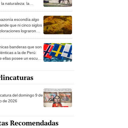
 la naturaleza: la
roducción de un asno
e está convirtiendo el
azonía escondía algo
rto en un paisaje con
ande que ni cinco siglos
ida
ploraciones lograron
rarlo: el hallazgo
a cambiar todo lo que se
nicas banderas que son
 sobre su pasado
dénticas a la de Perú:
e ellas posee un escudo
imilar
lincaturas
ncatura del domingo 9 de
o de 2026
tas Recomendadas