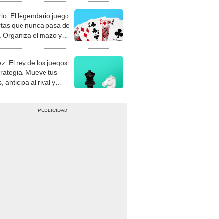
rio: El legendario juego
rtas que nunca pasa de
 Organiza el mazo y
stra tu habilidad.
z: El rey de los juegos
trategia. Mueve tus
, anticipa al rival y
gue el jaque mate.