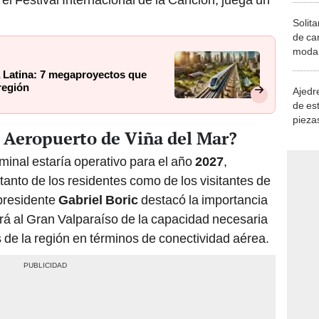
Solita
de ca
moda.
demue
a Latina: 7 megaproyectos que
región
Ajedre
de es
piezas
l Aeropuerto de Viña del Mar?
consi
minal estaría operativo para el año
2027
,
tanto de los residentes como de los visitantes de
l presidente
Gabriel Boric
destacó la importancia
rá al Gran Valparaíso de la capacidad necesaria
 de la región en términos de conectividad aérea.