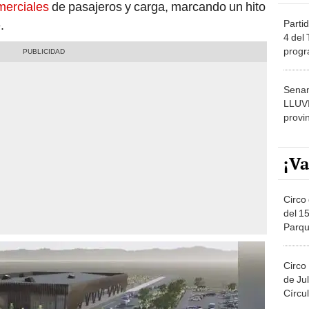
merciales
de pasajeros y carga, marcando un hito
Partid
.
4 del
progr
dónde
Senam
LLUV
provi
¡Va
Circo 
del 15
Parqu
Migue
Circo
de Jul
Círcul