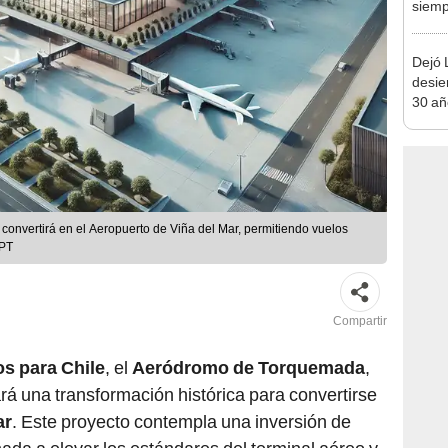
siemp
un sa
turís
Dejó L
desie
30 añ
de ll
sorpr
nvertirá en el Aeropuerto de Viña del Mar, permitiendo vuelos
GPT
Compartir
s para Chile
, el
Aeródromo de Torquemada
,
á una transformación histórica para convertirse
ar
. Este proyecto contempla una inversión de