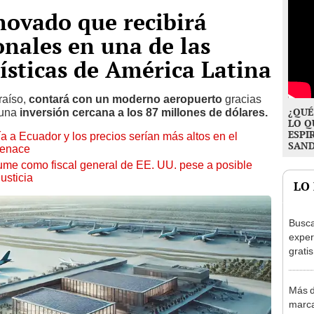
novado que recibirá
onales en una de las
ísticas de América Latina
raíso,
contará con un moderno aeropuerto
gracias
¿QUÉ
 una
inversión cercana a los 87 millones de dólares.
LO Q
ESPI
 a Ecuador y los precios serían más altos en el
SAN
Cenace
me como fiscal general de EE. UU. pese a posible
usticia
LO
Busca
exper
grati
para 
otros
Más d
un re
marca