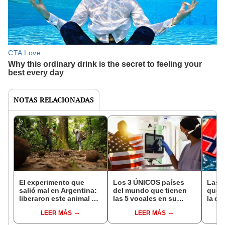
NOTAS RELACIONADAS
El experimento que
Los 3 ÚNICOS países
Las 
salió mal en Argentina:
del mundo que tienen
que s
liberaron este animal y
las 5 vocales en su
la de
ahora destruye los
nombre: América cuenta
pose
LEER MÁS
LEER MÁS
bosques milenarios de
con uno
simil
la Patagonia