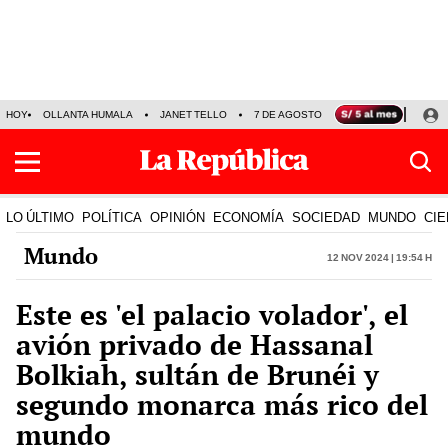
HOY
OLLANTA HUMALA
JANET TELLO
7 DE AGOSTO
TINKA RESULTADOS
LO ÚLTIMO
POLÍTICA
OPINIÓN
ECONOMÍA
SOCIEDAD
MUNDO
CIE
Mundo
12 Nov 2024 | 19:54 h
Este es 'el palacio volador', el
avión privado de Hassanal
Bolkiah, sultán de Brunéi y
segundo monarca más rico del
mundo