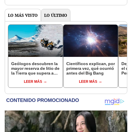
LO MÁS VISTO
LO ÚLTIMO
Geólogos descubren la
Científicos explican, por
Dejó 
mayor reserva de litio de
primera vez, qué ocurrió
el de
la Tierra que supera a
antes del Big Bang
Perú:
Bolivia y China: está en
un re
LEER MÁS
LEER MÁS
un supervolcán y su
creó
extracción iniciaría en 2
ecos
años