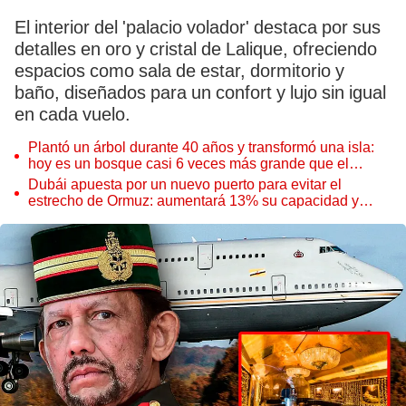
El interior del 'palacio volador' destaca por sus
detalles en oro y cristal de Lalique, ofreciendo
espacios como sala de estar, dormitorio y
baño, diseñados para un confort y lujo sin igual
en cada vuelo.
Plantó un árbol durante 40 años y transformó una isla:
hoy es un bosque casi 6 veces más grande que el
Parque de las Leyendas
Dubái apuesta por un nuevo puerto para evitar el
estrecho de Ormuz: aumentará 13% su capacidad y
reforzará el comercio mundial