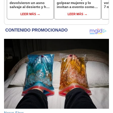
devolvieron un asno
golpear mujeres y lo
votac
salvaje al desierto y hoy
invitan a evento como
7 mar
está ayudando a
“experto en educación”
cont
LEER MÁS
LEER MÁS
reforestar el ecosistema
[VIDEO]
mund
de forma natural
parti
públ