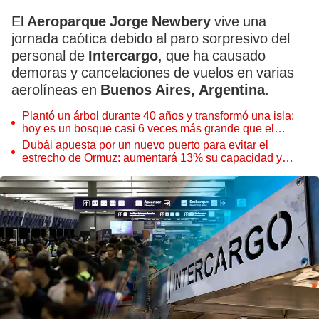
El
Aeroparque Jorge Newbery
vive una
jornada caótica debido al paro sorpresivo del
personal de
Intercargo
, que ha causado
demoras y cancelaciones de vuelos en varias
aerolíneas en
Buenos Aires, Argentina
.
Plantó un árbol durante 40 años y transformó una isla:
hoy es un bosque casi 6 veces más grande que el
Parque de las Leyendas
Dubái apuesta por un nuevo puerto para evitar el
estrecho de Ormuz: aumentará 13% su capacidad y
reforzará el comercio mundial