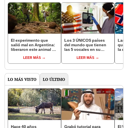
El experimento que
Los 3 ÚNICOS países
Las 
salió mal en Argentina:
del mundo que tienen
que s
liberaron este animal y
las 5 vocales en su
la de
ahora destruye los
nombre: América cuenta
pose
LEER MÁS
LEER MÁS
bosques milenarios de
con uno
simil
la Patagonia
LO MÁS VISTO
LO ÚLTIMO
Hace 40 años
Grabó tutorial para
El WT