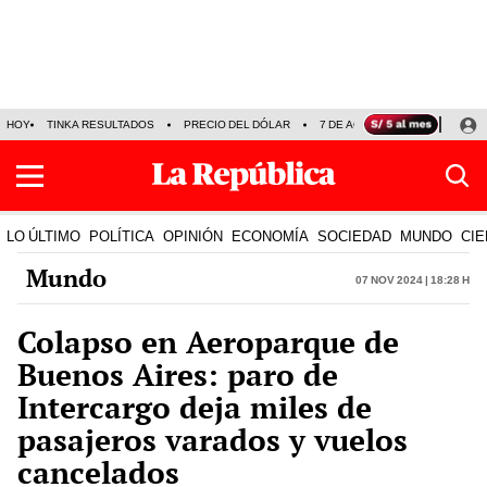
HOY
TINKA RESULTADOS
PRECIO DEL DÓLAR
7 DE AGOSTO
OLLANTA H
LO ÚLTIMO
POLÍTICA
OPINIÓN
ECONOMÍA
SOCIEDAD
MUNDO
CIE
Mundo
07 Nov 2024 | 18:28 h
Colapso en Aeroparque de
Buenos Aires: paro de
Intercargo deja miles de
pasajeros varados y vuelos
cancelados