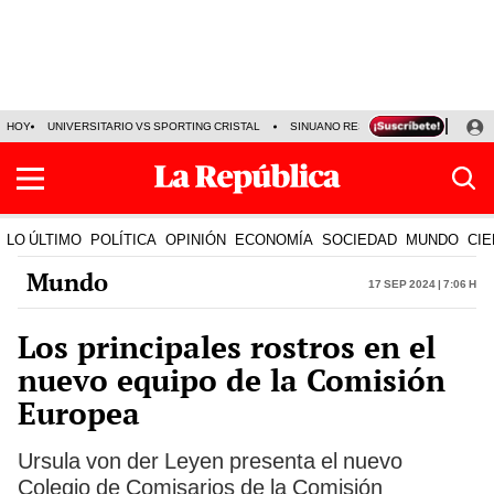
HOY
UNIVERSITARIO VS SPORTING CRISTAL
SINUANO RESULTADOS HOY
CA
LO ÚLTIMO
POLÍTICA
OPINIÓN
ECONOMÍA
SOCIEDAD
MUNDO
CIE
Mundo
17 Sep 2024 | 7:06 h
Los principales rostros en el
nuevo equipo de la Comisión
Europea
Ursula von der Leyen presenta el nuevo
Colegio de Comisarios de la Comisión