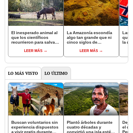
El inesperado animal al
La Amazonía escondía
Las 
que los científicos
algo tan grande que ni
que s
recurrieron para salvar
cinco siglos de
la de
la naturaleza: la
exploraciones lograron
pose
LEER MÁS
LEER MÁS
reintroducción de un
encontrarlo: el hallazgo
simil
asno salvaje está
podría cambiar todo lo
convirtiendo el desierto
que se sabía sobre su
en un paisaje con más
pasado
vida
LO MÁS VISTO
LO ÚLTIMO
Buscan voluntarios sin
Plantó árboles durante
Dejó 
experiencia dispuestos
cuatro décadas y
el de
a vivir gratis durante
convirtió una isla estéril
Perú: