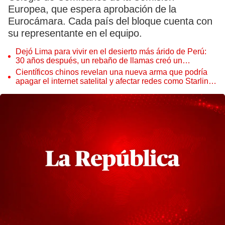
Europea, que espera aprobación de la
Eurocámara. Cada país del bloque cuenta con
su representante en el equipo.
Dejó Lima para vivir en el desierto más árido de Perú:
30 años después, un rebaño de llamas creó un
sorprendente ecosistema
Científicos chinos revelan una nueva arma que podría
apagar el internet satelital y afectar redes como Starlink
de Elon Musk