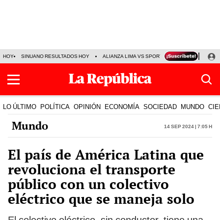
HOY
SINUANO RESULTADOS HOY
ALIANZA LIMA VS SPORT BOYS
JORGE MES
LO ÚLTIMO
POLÍTICA
OPINIÓN
ECONOMÍA
SOCIEDAD
MUNDO
CIE
Mundo
14 Sep 2024 | 7:05 h
El país de América Latina que
revoluciona el transporte
público con un colectivo
eléctrico que se maneja solo