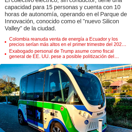
El colectivo eléctrico, sin conductor, tiene una
capacidad para 15 personas y cuenta con 10
horas de autonomía, operando en el Parque de
Innovación, conocido como el "nuevo Silicon
Valley" de la ciudad.
Colombia reanuda venta de energía a Ecuador y los
precios serían más altos en el primer trimestre del 2027,
según Cenace
Exabogado personal de Trump asume como fiscal
general de EE. UU. pese a posible politización del
Departamento de Justicia