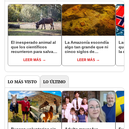
El inesperado animal al
La Amazonía escondía
Las 
que los científicos
algo tan grande que ni
que s
recurrieron para salvar
cinco siglos de
la de
la naturaleza: la
exploraciones lograron
pose
LEER MÁS
LEER MÁS
reintroducción de un
encontrarlo: el hallazgo
simil
asno salvaje está
podría cambiar todo lo
convirtiendo el desierto
que se sabía sobre su
en un paisaje con más
pasado
vida
LO MÁS VISTO
LO ÚLTIMO
Buscan voluntarios sin
Adulto mayor fue
Fue 