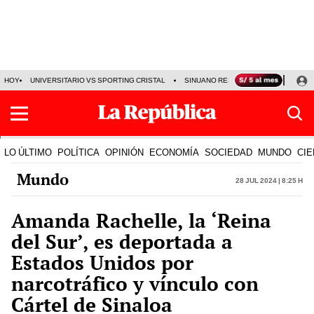
HOY
UNIVERSITARIO VS SPORTING CRISTAL
SINUANO RESULTADOS HOY
CA
LO ÚLTIMO
POLÍTICA
OPINIÓN
ECONOMÍA
SOCIEDAD
MUNDO
CIE
Mundo
28 Jul 2024 | 8:25 h
Amanda Rachelle, la ‘Reina
del Sur’, es deportada a
Estados Unidos por
narcotráfico y vínculo con
Cártel de Sinaloa