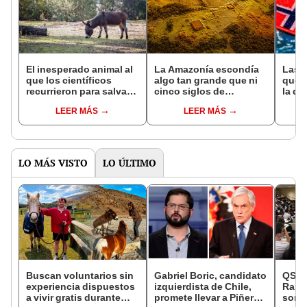
El inesperado animal al
La Amazonía escondía
Las 
que los científicos
algo tan grande que ni
que s
recurrieron para salvar
cinco siglos de
la de
la naturaleza: la
exploraciones lograron
pose
LEER MÁS
LEER MÁS
reintroducción de un
encontrarlo: el hallazgo
simil
asno salvaje está
podría cambiar todo lo
convirtiendo el desierto
que se sabía sobre su
en un paisaje con más
pasado
vida
LO MÁS VISTO
LO ÚLTIMO
Buscan voluntarios sin
Gabriel Boric, candidato
QS Wo
experiencia dispuestos
izquierdista de Chile,
Rank
a vivir gratis durante
promete llevar a Piñera
son l