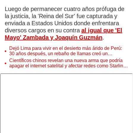
Luego de permanecer cuatro años prófuga de
la justicia, la 'Reina del Sur' fue capturada y
enviada a Estados Unidos donde enfrentara
diversos cargos en su contra
al igual que 'El
Mayo' Zambada y Joaquín Guzmán
.
Dejó Lima para vivir en el desierto más árido de Perú:
30 años después, un rebaño de llamas creó un
sorprendente ecosistema
Científicos chinos revelan una nueva arma que podría
apagar el internet satelital y afectar redes como Starlink
de Elon Musk