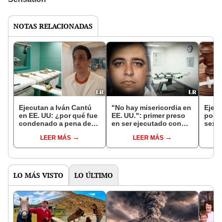
NOTAS RELACIONADAS
Ejecutan a Iván Cantú
"No hay misericordia en
Ejecu
en EE. UU: ¿por qué fue
EE. UU.": primer preso
por v
condenado a pena de
en ser ejecutado con
sexua
muerte y cuáles fueron
nitrógeno pide parar
en C
LEER MÁS
LEER MÁS
sus últimas palabras?
proceso
LO MÁS VISTO
LO ÚLTIMO