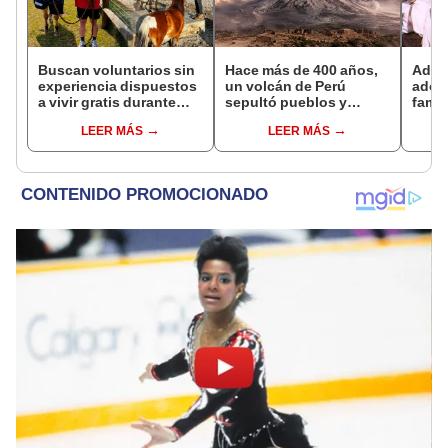
Buscan voluntarios sin
Hace más de 400 años,
Adul
experiencia dispuestos
un volcán de Perú
adop
a vivir gratis durante
sepultó pueblos y
famil
una semana: para
provocó uno de los
años 
LEER MÁS
LEER MÁS
cuidar caballos, burros
veranos más fríos de la
sus r
y otros animales
historia: sigue bajo
ADN o
rescatados en un
monitoreo
ines
refugio por 2 horas
encon
un pa