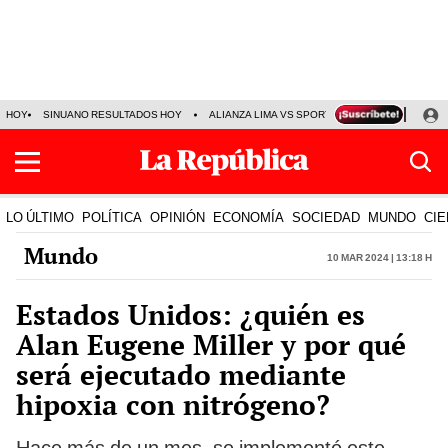
HOY
SINUANO RESULTADOS HOY
ALIANZA LIMA VS SPORT BOYS
JORGE MES
LO ÚLTIMO
POLÍTICA
OPINIÓN
ECONOMÍA
SOCIEDAD
MUNDO
CIE
Mundo
10 Mar 2024 | 13:18 h
Estados Unidos: ¿quién es
Alan Eugene Miller y por qué
será ejecutado mediante
hipoxia con nitrógeno?