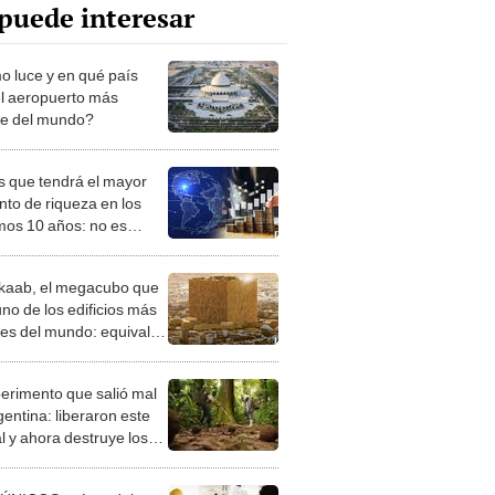
puede interesar
 luce y en qué país
el aeropuerto más
e del mundo?
ís que tendrá el mayor
to de riqueza en los
mos 10 años: no es
 ni EE. UU.
kaab, el megacubo que
uno de los edificios más
es del mundo: equivale
Empire States
perimento que salió mal
gentina: liberaron este
l y ahora destruye los
es milenarios de la
onia