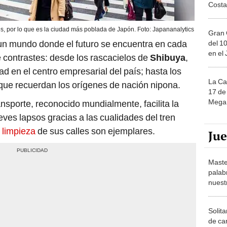
Costa
s, por lo que es la ciudad más poblada de Japón. Foto: Japananalytics
Gran 
un mundo donde el futuro se encuentra en cada
del 10
en el
e contrastes: desde los rascacielos de
Shibuya
,
d en el centro empresarial del país; hasta los
La Ca
 que recuerdan los orígenes de nación nipona.
17 de 
Mega 
ansporte, reconocido mundialmente, facilita la
ves lapsos gracias a las cualidades del tren
 limpieza
de sus calles son ejemplares.
Ju
Maste
palab
nuest
Solita
de ca