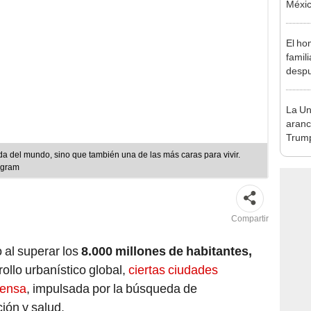
Méxic
desde
El ho
famil
despu
"Sien
madre
La Un
aranc
Trump
"acue
da del mundo, sino que también una de las más caras para vivir.
agost
agram
Compartir
 al superar los
8.000 millones de habitantes,
rollo urbanístico global,
ciertas ciudades
tensa
, impulsada por la búsqueda de
ión y salud.