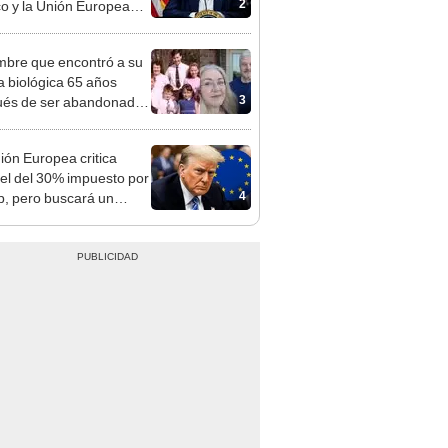
2
o y la Unión Europea
 el 1 de agosto
mbre que encontró a su
ia biológica 65 años
3
és de ser abandonado:
to compasión por mi
, hizo lo que pudo"
ión Europea critica
el del 30% impuesto por
4
, pero buscará un
rdo" antes del 1 de
o