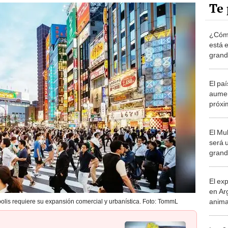
Te 
¿Cómo
está 
grand
El pa
aumen
próxi
China
El Mu
será 
grand
a 20 
El ex
en Ar
anima
olis requiere su expansión comercial y urbanística. Foto: TommL
bosqu
Patag