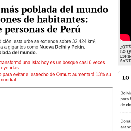
d más poblada del mundo
lones de habitantes:
de personas de Perú
dición, esta urbe se extiende sobre 32.424 km²,
¿QUÉ
ra a gigantes como
Nueva Delhi y Pekín
,
LO Q
blada del mundo
.
ESPI
SAN
transformó una isla: hoy es un bosque casi 6 veces
 Leyendas
o para evitar el estrecho de Ormuz: aumentará 13% su
LO
 mundial
Boliv
para f
de cl
Donal
aranc