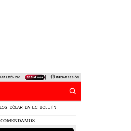
APA LEÓN XIV
NALDY SALDAÑA
INICIAR SESIÓN
LA BELLA LUZ
MAGALY MEDINA
HORÓS
LOS
DÓLAR
DATEC
BOLETÍN
ECOMENDAMOS