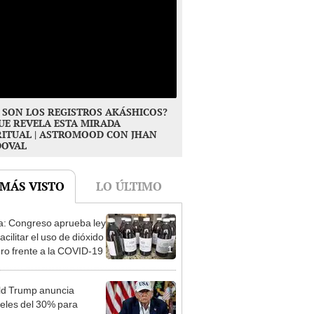
 SON LOS REGISTROS AKÁSHICOS?
UE REVELA ESTA MIRADA
RITUAL | ASTROMOOD CON JHAN
DOVAL
 MÁS VISTO
LO ÚLTIMO
ia: Congreso aprueba ley
acilitar el uso de dióxido
1
oro frente a la COVID-19
d Trump anuncia
eles del 30% para