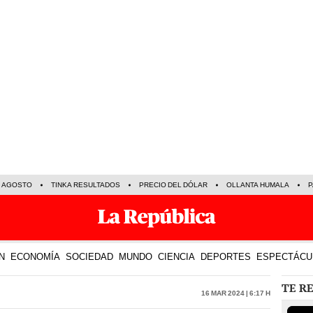
E AGOSTO
TINKA RESULTADOS
PRECIO DEL DÓLAR
OLLANTA HUMALA
P
N
ECONOMÍA
SOCIEDAD
MUNDO
CIENCIA
DEPORTES
ESPECTÁCU
TE R
16 Mar 2024 | 6:17 h