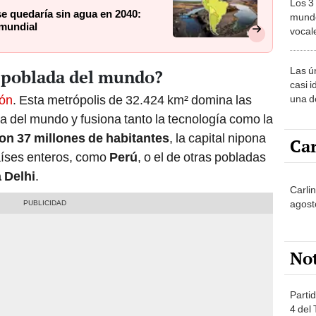
Los 3
e quedaría sin agua en 2040:
mundo
 mundial
vocal
Améri
Las ú
s poblada del mundo?
casi i
ón
. Esta metrópolis de 32.424 km² domina las
una d
muy s
a del mundo y fusiona tanto la tecnología como la
on 37 millones de habitantes
, la capital nipona
Car
países enteros, como
Perú
, o el de otras pobladas
 Delhi
.
Carli
agost
No
Partid
4 del