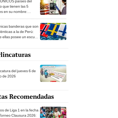
 ÚNICOS países del
 que tienen las 5
es en su nombre:
ca cuenta con uno
nicas banderas que son
dénticas a la de Perú:
e ellas posee un escudo
imilar
lincaturas
ncatura del jueves 6 de
o de 2026
tas Recomendadas
os de Liga 1 en la fecha
 Torneo Clausura 2026: