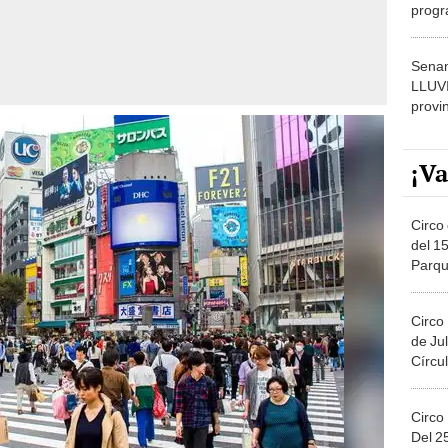
progr
dónde
Senam
LLUV
provi
¡Va
Circo 
del 15
Parqu
Migue
Circo
de Jul
Círcul
Circo
Del 2