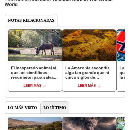
NOTAS RELACIONADAS
El inesperado animal al
La Amazonía escondía
Las 
que los científicos
algo tan grande que ni
que s
recurrieron para salvar
cinco siglos de
la de
la naturaleza: la
exploraciones lograron
pose
LEER MÁS
LEER MÁS
reintroducción de un
encontrarlo: el hallazgo
simil
asno salvaje está
podría cambiar todo lo
convirtiendo el desierto
que se sabía sobre su
en un paisaje con más
pasado
vida
LO MÁS VISTO
LO ÚLTIMO