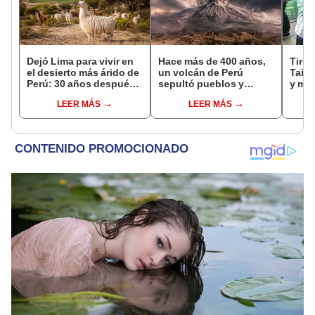
Dejó Lima para vivir en
Hace más de 400 años,
Tirot
el desierto más árido de
un volcán de Perú
Taila
Perú: 30 años después,
sepultó pueblos y
y más
un rebaño de llamas
provocó uno de los
abuel
LEER MÁS
LEER MÁS
creó un sorprendente
veranos más fríos de la
las v
ecosistema
historia: sigue bajo
monitoreo