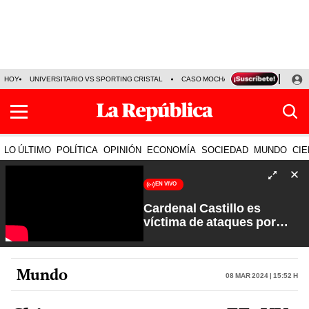
HOY
UNIVERSITARIO VS SPORTING CRISTAL
CASO MOCHASUELDOS
MIGUEL
LO ÚLTIMO
POLÍTICA
OPINIÓN
ECONOMÍA
SOCIEDAD
MUNDO
CIE
EN VIVO
Cardenal Castillo es
víctima de ataques por
sectores extremistas | La
Verdad a Fondo con Pedro
Salinas
Mundo
08 Mar 2024 | 15:52 h