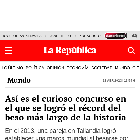
HOY
OLLANTA HUMALA
JANET TELLO
7 DE AGOSTO
TINKA RESULTADOS
LO ÚLTIMO
POLÍTICA
OPINIÓN
ECONOMÍA
SOCIEDAD
MUNDO
CIE
Mundo
13 Abr 2023 | 11:54 h
Así es el curioso concurso en
el que se logró el récord del
beso más largo de la historia
En el 2013, una pareja en Tailandia logró
establecer una marca mundial al besarse por