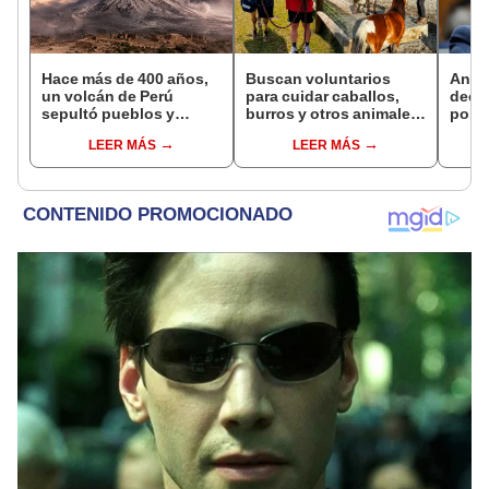
Hace más de 400 años,
Buscan voluntarios
Anth
un volcán de Perú
para cuidar caballos,
decl
sepultó pueblos y
burros y otros animales
por e
provocó uno de los
rescatados en Nueva
tras 
LEER MÁS
LEER MÁS
veranos más fríos de la
Zelanda: ofrecerán
resp
historia: sigue bajo
alojamiento gratis
sobre
monitoreo