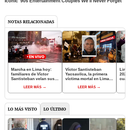
NOTAS RELACIONADAS
Marcha en Lima hoy:
Víctor Santisteban
Link 
familiares de Víctor
Yacsavilca, la primera
2023:
Santisteban velan sus
víctima mortal en Lima
cuánd
restos y piden justicia
por las protestas contra
detal
LEER MÁS
LEER MÁS
Dina Boluarte
LO MÁS VISTO
LO ÚLTIMO