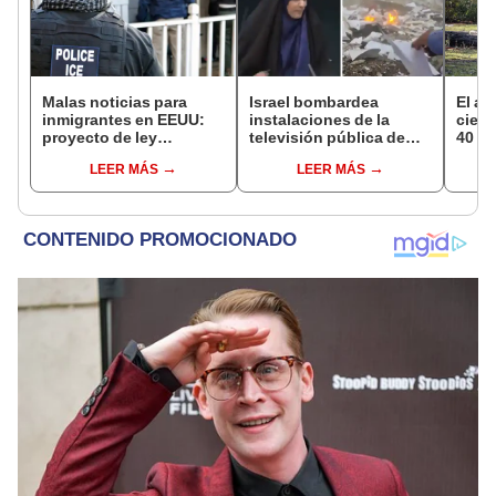
Malas noticias para
Israel bombardea
El al
inmigrantes en EEUU:
instalaciones de la
cienc
proyecto de ley
televisión pública de
40 añ
obligaría a estos
Irán: transmisión se
natur
LEER MÁS
LEER MÁS
condados de Texas a
cortó por explosión en
reint
colaborar con ICE
vivo
asno 
convi
en un
vida