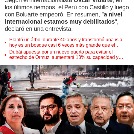
Según el internacionalista
Óscar Vidarte
, en
los últimos tiempos, el Perú con Castillo y luego
con Boluarte empeoró. En resumen, "
a nivel
internacional estamos muy debilitados
",
declaró en una entrevista.
Plantó un árbol durante 40 años y transformó una isla:
hoy es un bosque casi 6 veces más grande que el
Parque de las Leyendas
Dubái apuesta por un nuevo puerto para evitar el
estrecho de Ormuz: aumentará 13% su capacidad y
reforzará el comercio mundial