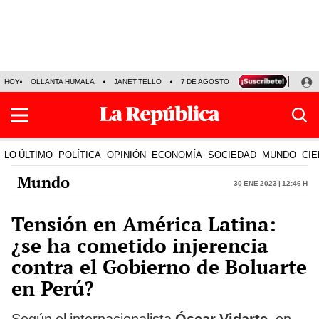
HOY
OLLANTA HUMALA
JANET TELLO
7 DE AGOSTO
TINKA RESULTADOS
LO ÚLTIMO
POLÍTICA
OPINIÓN
ECONOMÍA
SOCIEDAD
MUNDO
CIE
Mundo
30 Ene 2023 | 12:46 h
Tensión en América Latina:
¿se ha cometido injerencia
contra el Gobierno de Boluarte
en Perú?