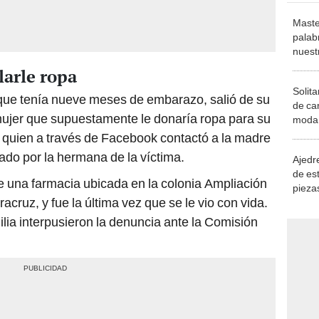
Maste
palab
nuest
larle ropa
Solita
 que tenía nueve meses de embarazo, salió de su
de ca
ujer que supuestamente le donaría ropa para su
moda.
demue
, quien a través de Facebook contactó a la madre
atado por la hermana de la víctima.
Ajedre
de es
e una farmacia ubicada en la colonia Ampliación
piezas
acruz, y fue la última vez que se le vio con vida.
consi
milia interpusieron la denuncia ante la Comisión