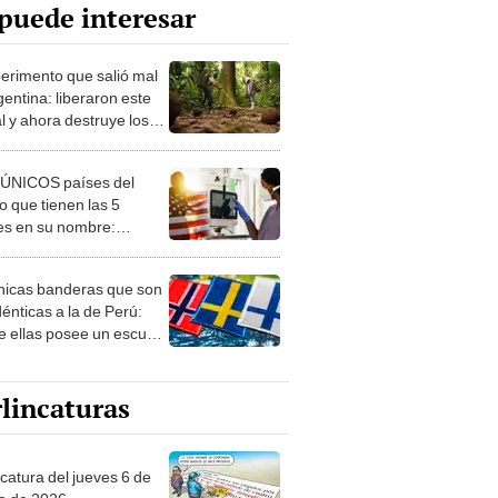
puede interesar
perimento que salió mal
gentina: liberaron este
l y ahora destruye los
es milenarios de la
onia
 ÚNICOS países del
 que tienen las 5
es en su nombre:
ca cuenta con uno
nicas banderas que son
dénticas a la de Perú:
e ellas posee un escudo
imilar
lincaturas
ncatura del jueves 6 de