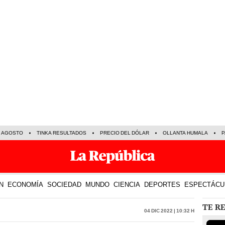
E AGOSTO
TINKA RESULTADOS
PRECIO DEL DÓLAR
OLLANTA HUMALA
P
N
ECONOMÍA
SOCIEDAD
MUNDO
CIENCIA
DEPORTES
ESPECTÁCU
TE R
04 Dic 2022 | 10:32 h