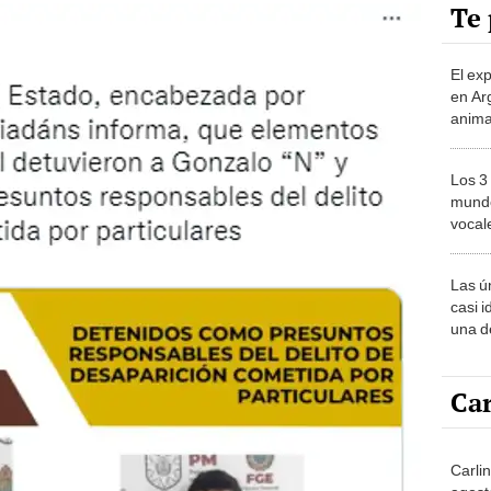
Te 
El ex
en Ar
anima
bosqu
Patag
Los 3
mundo
vocal
Améri
Las ú
casi i
una d
muy s
Car
Carli