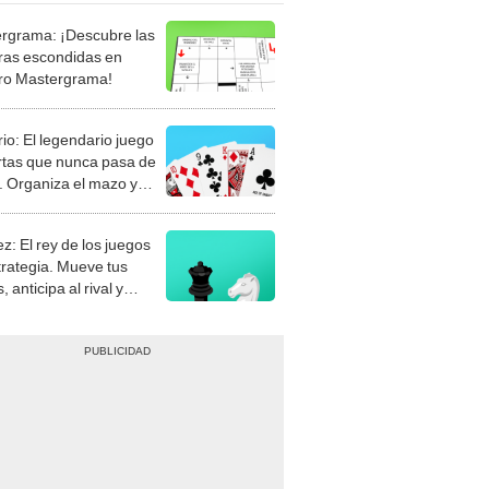
rgrama: ¡Descubre las
ras escondidas en
ro Mastergrama!
rio: El legendario juego
rtas que nunca pasa de
 Organiza el mazo y
stra tu habilidad.
z: El rey de los juegos
trategia. Mueve tus
, anticipa al rival y
gue el jaque mate.