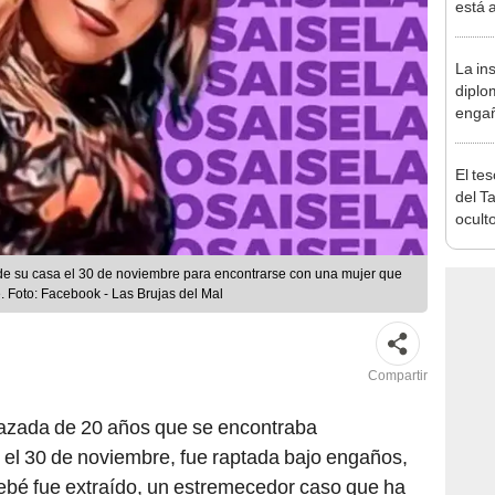
está 
ecosi
La ins
diplo
engañ
espía
mujer
El te
del T
ocult
docum
nueva
de su casa el 30 de noviembre para encontrarse con una mujer que
 Foto: Facebook - Las Brujas del Mal
Compartir
azada de 20 años que se encontraba
el 30 de noviembre, fue raptada bajo engaños,
ebé fue extraído, un estremecedor caso que ha