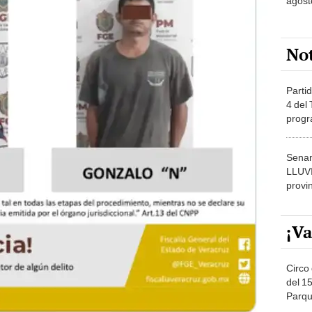
agost
No
Partid
4 del
progr
dónde
Senam
LLUV
provi
¡Va
Circo 
del 15
Parqu
Migue