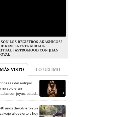
 SON LOS REGISTROS AKÁSHICOS?
UE REVELA ESTA MIRADA
RITUAL | ASTROMOOD CON JHAN
DOVAL
 MÁS VISTO
LO ÚLTIMO
rincesas del antiguo
o no solo eran
1
radas con joyas: estudio
a por qué también había
, flechas y dagas en sus
40 años devolvieron un
as
salvaje al desierto y hoy