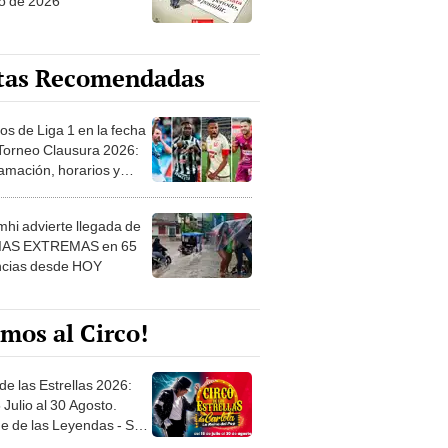
o de 2026
tas Recomendadas
os de Liga 1 en la fecha
 Torneo Clausura 2026:
amación, horarios y
 ver
hi advierte llegada de
IAS EXTREMAS en 65
ncias desde HOY
mos al Circo!
de las Estrellas 2026:
 Julio al 30 Agosto.
e de las Leyendas - San
l