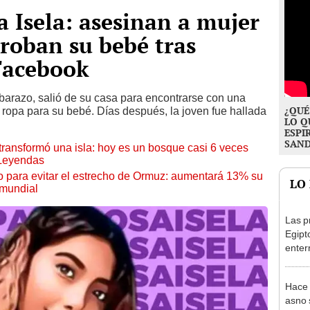
a Isela: asesinan a mujer
roban su bebé tras
Facebook
barazo, salió de su casa para encontrarse con una
¿QUÉ
ropa para su bebé. Días después, la joven fue hallada
LO Q
ESPI
SAN
transformó una isla: hoy es un bosque casi 6 veces
 Leyendas
o para evitar el estrecho de Ormuz: aumentará 13% su
LO
 mundial
Las p
Egipt
enter
revel
arcos
Hace 
tumb
asno 