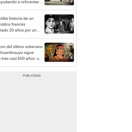
2
ayudando a reforestar el
stema de forma natural
ólita historia de un
mático francés
3
ado 20 años por un
 chino que fingió ser
soro del último soberano
ahuantinsuyo sigue
4
o tras casi 500 años: un
ental plantea una
 teoría